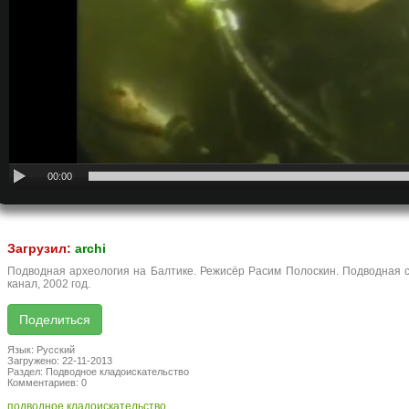
00:00
Загрузил:
archi
Подводная археология на Балтике. Режисёр Расим Полоскин. Подводная 
канал, 2002 год.
Язык: Русский
Загружено: 22-11-2013
Раздел: Подводное кладоискательство
Комментариев: 0
подводное кладоискательство