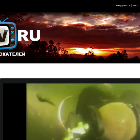
загрузить
|
част