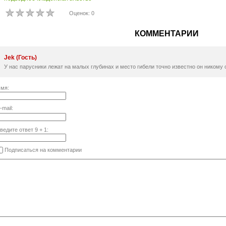
Оценок: 0
КОММЕНТАРИИ
Jek (Гость)
У нас парусники лежат на малых глубинах и место гибели точно известно он никому
мя:
-mail:
ведите ответ
9
+
1
:
Подписаться на комментарии