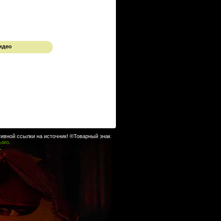
идео
ивной ссылки на источник! ®Товарный знак
сьмо
.
.