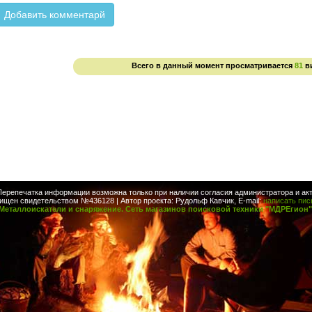
Всего в данный момент просматривается
81
в
Перепечатка информации возможна только при наличии согласия администратора и акт
ищен свидетельством №436128 | Автор проекта: Рудольф Кавчик, E-mail:
написать пи
Металлоискатели и снаряжение. Сеть магазинов поисковой техники "МДРЕгион"