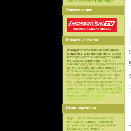
Прочее авторское Home видео
Свежее видео
Ключевые слова
находки
археология
кладоискатель
И
кладоискательство
вов
монета
клад
металлоискатель
законодательство
металлодетектор
деньги
золото
E
minelab
подводное кладоискательство
детектор
kladtv
архивное видео
x-
terra
танк
золотодобыча
самолет
слет
пляж
обучение
клуб
kladtv,ru
x-terra
В
705
катушка
авто
дискриминация
реставрация
металлодетектор e-trac
x-terra 305
x-terra 505
фппр
чистка
монет
e-trac
лоток
excalibur
стх 3030
метеорит
coiltek
gpx
gpx5000
gpx4500
маска
gpx4800
электролиз
электрические помехи
Наши партнёры
МДРЕГИОН. Металлоискатели,
металлодетекторы, поисковые
катушки - все для кладоискателя!
Кладоискатель. Новости