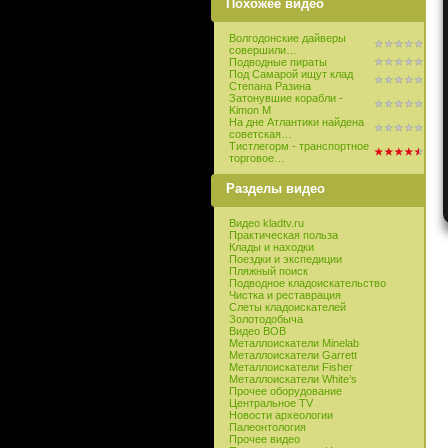
Похожее видео
Волгодонские дайверы
совершили…
Подводные пираты
Под Самарой ищут клад
Степана Разина
Затонувшие корабли -
Kimon M
На дне Атлантики найдена
советская…
Тистлегорм - транспортное
торговое…
Разделы видео
Видео kladtv.ru
Практическая польза
Клады и находки
Поездки и экспедиции
Пляжный поиск
Подводное кладоискательство
Чистка и реставрация
Слеты кладоискателей
Золотодобыча
Видео ВОВ
Металлоискатели Minelab
Металлоискатели Garrett
Металлоискатели Fisher
Металлоискатели White’s
Прочее оборудование
Центральное TV
Новости археологии
Палеонтология
Прочее видео