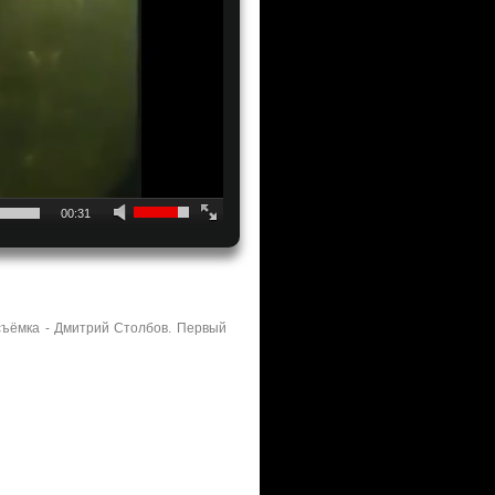
00:31
съёмка - Дмитрий Столбов. Первый