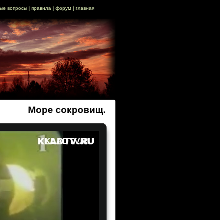
ые вопросы
|
правила
|
форум
|
главная
Море сокровищ.
KLADTV.RU