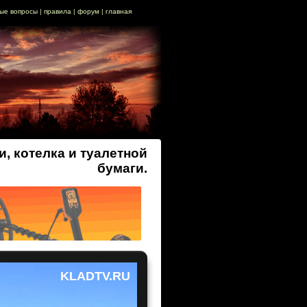
ые вопросы
|
правила
|
форум
|
главная
, котелка и туалетной
бумаги.
KLADTV.RU