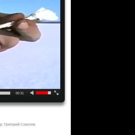
00:31
р: Григорий Соколов.