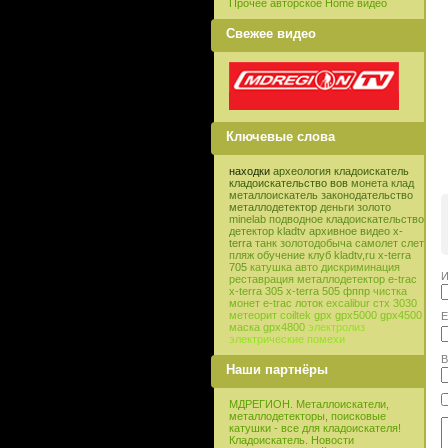
Прочее авторское Home видео
Свежее видео
Ключевые слова
находки
археология
кладоискатель
кладоискательство
вов
монета
клад
металлоискатель
законодательство
металлодетектор
деньги
золото
minelab
подводное кладоискательство
детектор
kladtv
архивное видео
x-
terra
танк
золотодобыча
самолет
слет
пляж
обучение
клуб
kladtv,ru
x-terra
705
катушка
авто
дискриминация
И
реставрация
металлодетектор e-trac
x-terra 305
x-terra 505
фппр
чистка
монет
e-trac
лоток
excalibur
стх 3030
метеорит
coiltek
gpx
gpx5000
gpx4500
E
маска
gpx4800
электролиз
электрические помехи
В
Наши партнёры
МДРЕГИОН. Металлоискатели,
металлодетекторы, поисковые
катушки - все для кладоискателя!
Кладоискатель. Новости