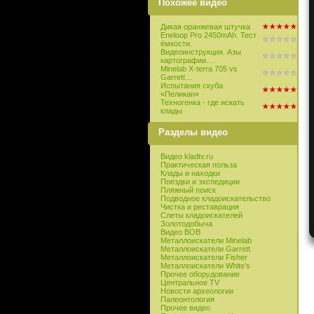
Похожее видео
Дикая оранжевая штучка
Eneloop Pro 2450mAh. Тест
ёмкости.
Видеоинструкция. Азы
картографии.…
Minelab X-terra 705 vs
Garrett…
Испытания скуба
«Пеликан»
Техногенка - где искать
клады
Разделы видео
Видео kladtv.ru
Практическая польза
Клады и находки
Поездки и экспедиции
Пляжный поиск
Подводное кладоискательство
Чистка и реставрация
Слеты кладоискателей
Золотодобыча
Видео ВОВ
Металлоискатели Minelab
Металлоискатели Garrett
Металлоискатели Fisher
Металлоискатели White’s
Прочее оборудование
Центральное TV
Новости археологии
Палеонтология
Прочее видео