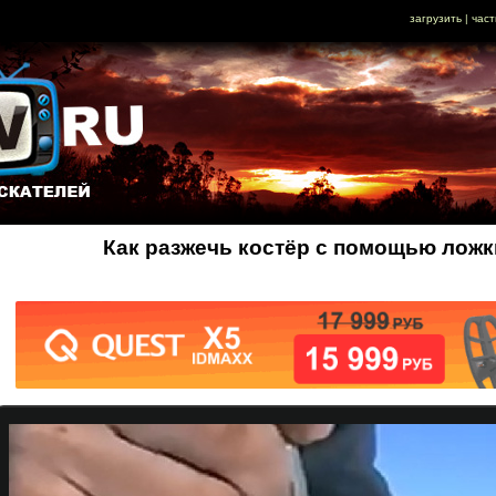
загрузить
|
част
Как разжечь костёр с помощью ложки