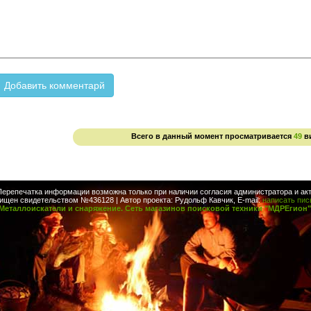
Всего в данный момент просматривается
49
в
Перепечатка информации возможна только при наличии согласия администратора и акт
ищен свидетельством №436128 | Автор проекта: Рудольф Кавчик, E-mail:
написать пи
Металлоискатели и снаряжение. Сеть магазинов поисковой техники "МДРЕгион"