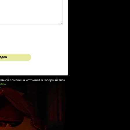
идео
ивной ссылки на источник! ®Товарный знак
сьмо
.
.