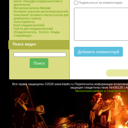
света. Находки кладоискателей и
Подписаться на комментарии
археологов.
Металлоискатели Minelab
Интернет-магазин металлоискателей,
поисковой техники и аксессуатов для
приборного поиска.
Золотодобыча
Клуб кладоискателей
Газета для кладоискателей
«Кладоискатель. Золото. Клады.
Сокровища».
Поиск видео
Все права защищены ©2026 www.kladtv.ru Перепечатка информации возможна т
защищен свидетельством №436128 | Авт
Металлоискатели и снаряжение. 