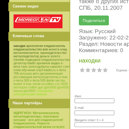
также о других ис
Свежее видео
СПБ, 20.11.2007
Язык: Русский
Ключевые слова
Загружено: 22-02-
Раздел: Новости а
находки
археология
кладоискатель
Комментариев: 0
кладоискательство
вов
монета
клад
металлоискатель
законодательство
металлодетектор
деньги
золото
находки
minelab
подводное кладоискательство
детектор
kladtv
архивное видео
x-
terra
танк
золотодобыча
самолет
слет
пляж
обучение
клуб
kladtv,ru
x-terra
Оценок: 
705
катушка
авто
дискриминация
реставрация
металлодетектор e-trac
x-terra 305
x-terra 505
фппр
чистка
монет
e-trac
лоток
excalibur
стх 3030
метеорит
coiltek
gpx
gpx5000
gpx4500
маска
gpx4800
электролиз
электрические помехи
Имя:
Наши партнёры
E-mail:
МДРЕГИОН. Металлоискатели,
металлодетекторы, поисковые
катушки - все для кладоискателя!
Введите ответ
3
+
4
:
Кладоискатель. Новости
кладоискательской жизни со всего