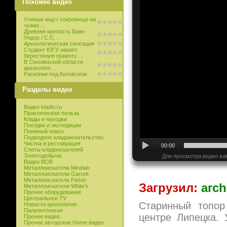
Похожее видео
Ученые ищут сокровища на
чужих…
Древняя крепость Баян
Ундэр / С.С.…
Археологическая сенсация
Студент ЮГУ нашёл
берестяную грамоту…
В Смоленской области
археологи…
Раскопки под Котовском
Разделы видео
Видео kladtv.ru
Практическая польза
Клады и находки
Поездки и экспедиции
Пляжный поиск
Подводное кладоискательство
Чистка и реставрация
00:00
Слеты кладоискателей
Золотодобыча
Для просмотра видео ва
Видео ВОВ
Металлоискатели Minelab
Металлоискатели Garrett
Металлоискатели Fisher
Загрузил:
arch
Металлоискатели White’s
Прочее оборудование
Центральное TV
Старинный топор
Новости археологии
Палеонтология
центре Липецка. 
Прочее видео
Прочее авторское Home видео