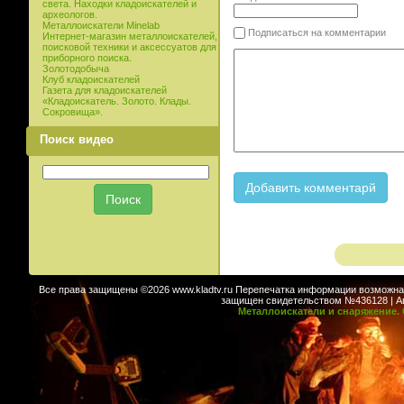
света. Находки кладоискателей и
археологов.
Металлоискатели Minelab
Подписаться на комментарии
Интернет-магазин металлоискателей,
поисковой техники и аксессуатов для
приборного поиска.
Золотодобыча
Клуб кладоискателей
Газета для кладоискателей
«Кладоискатель. Золото. Клады.
Сокровища».
Поиск видео
Все права защищены ©2026 www.kladtv.ru Перепечатка информации возможна т
защищен свидетельством №436128 | Авт
Металлоискатели и снаряжение. 