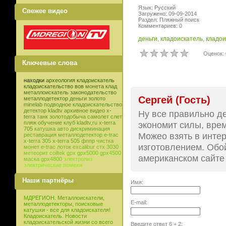
Язык: Русский
Свежее видео
Загружено: 09-09-2014
Раздел: Пляжный поиск
Комментариев: 0
деньги
,
кладоискатель
,
кладои
Оценок: 
Ключевые слова
находки
археология
кладоискатель
кладоискательство
вов
монета
клад
металлоискатель
законодательство
Сергей (Гость)
металлодетектор
деньги
золото
minelab
подводное кладоискательство
детектор
kladtv
архивное видео
x-
Ну все правильно де
terra
танк
золотодобыча
самолет
слет
экономит силы, врем
пляж
обучение
клуб
kladtv,ru
x-terra
705
катушка
авто
дискриминация
Можео взять в интер
реставрация
металлодетектор e-trac
x-terra 305
x-terra 505
фппр
чистка
изготовлением. Обой
монет
e-trac
лоток
excalibur
стх 3030
метеорит
coiltek
gpx
gpx5000
gpx4500
американском сайте 
маска
gpx4800
электролиз
электрические помехи
Наши партнёры
Имя:
МДРЕГИОН. Металлоискатели,
E-mail:
металлодетекторы, поисковые
катушки - все для кладоискателя!
Кладоискатель. Новости
кладоискательской жизни со всего
Введите ответ
6
+
2
: