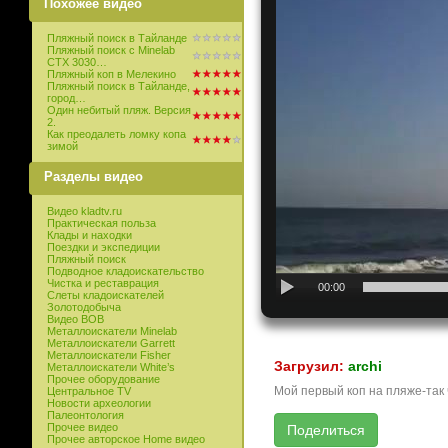
Похожее видео
Пляжный поиск в Тайланде
Пляжный поиск с Minelab
CTX 3030…
Пляжный коп в Мелекино
Пляжный поиск в Тайланде,
город…
Один небитый пляж. Версия
2.
Как преодалеть ломку копа
зимой
Разделы видео
Видео kladtv.ru
Практическая польза
Клады и находки
Поездки и экспедиции
Пляжный поиск
Подводное кладоискательство
Чистка и реставрация
00:00
Слеты кладоискателей
Золотодобыча
Видео ВОВ
Металлоискатели Minelab
Металлоискатели Garrett
Металлоискатели Fisher
Загрузил:
archi
Металлоискатели White’s
Прочее оборудование
Мой первый коп на пляже-так ч
Центральное TV
Новости археологии
Палеонтология
Прочее видео
Прочее авторское Home видео