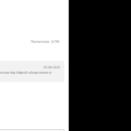
Просмотров: 11795
02-08-2016
м http://aliprofi.ru/kopii-monet-iz-