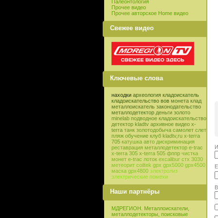
Палеонтология
Прочее видео
Прочее авторское Home видео
Свежее видео
Ключевые слова
находки
археология
кладоискатель
кладоискательство
вов
монета
клад
металлоискатель
законодательство
металлодетектор
деньги
золото
minelab
подводное кладоискательство
детектор
kladtv
архивное видео
x-
terra
танк
золотодобыча
самолет
слет
пляж
обучение
клуб
kladtv,ru
x-terra
705
катушка
авто
дискриминация
И
реставрация
металлодетектор e-trac
x-terra 305
x-terra 505
фппр
чистка
монет
e-trac
лоток
excalibur
стх 3030
метеорит
coiltek
gpx
gpx5000
gpx4500
E
маска
gpx4800
электролиз
электрические помехи
В
Наши партнёры
МДРЕГИОН. Металлоискатели,
металлодетекторы, поисковые