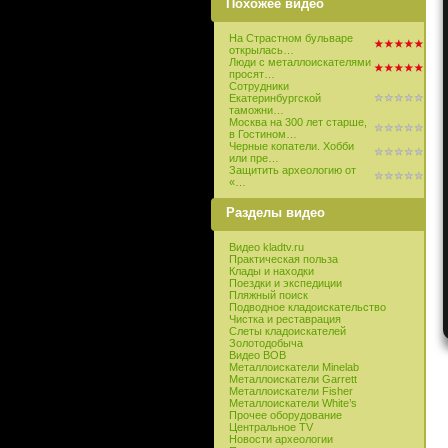
Похожее видео
На Страстном бульваре
открылась…
Люди с металлоискателями
просят…
Сотрудники
Екатеринбургской
таможни…
Москва на 300 лет старше,
в Гостином…
Черные копатели. Хобби
или пре…
Защитить археологию от
«…
Разделы видео
Видео kladtv.ru
Практическая польза
Клады и находки
Поездки и экспедиции
Пляжный поиск
Подводное кладоискательство
Чистка и реставрация
Слеты кладоискателей
Золотодобыча
Видео ВОВ
Металлоискатели Minelab
Металлоискатели Garrett
Металлоискатели Fisher
Металлоискатели White’s
Прочее оборудование
Центральное TV
Новости археологии