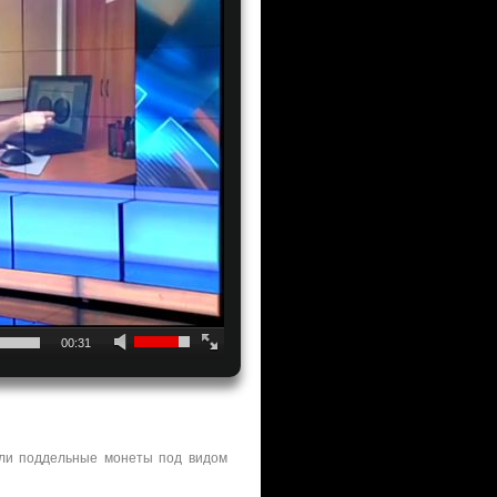
00:31
али поддельные монеты под видом