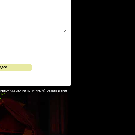
идео
ивной ссылки на источник! ®Товарный знак
сьмо
.
.