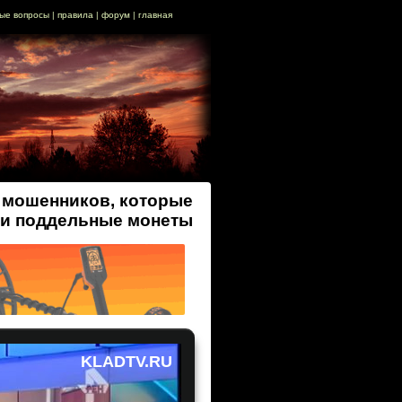
ые вопросы
|
правила
|
форум
|
главная
 мошенников, которые
и поддельные монеты
KLADTV.RU