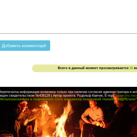
Всего в данный момент просматривается
16
в
Перепечатка информации возможна только при наличии согласия администратора и акт
ищен свидетельством №436128 | Автор проекта: Рудольф Кавчик, E-mail:
написать пи
Металлоискатели и снаряжение. Сеть магазинов поисковой техники "МДРЕгион"