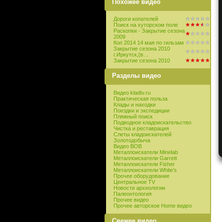
Похожее видео
Дороги копателей
Поиск на хуторcком поле
Раскопки - Закрытие сезона
2009
Коп 2014 14 мая по гильзам
Закрытие сезона 2010
г.Иркутск,(в…
Закрытие сезона 2010
Разделы видео
Видео kladtv.ru
Практическая польза
Клады и находки
Поездки и экспедиции
Пляжный поиск
Подводное кладоискательство
Чистка и реставрация
Слеты кладоискателей
Золотодобыча
Видео ВОВ
Металлоискатели Minelab
Металлоискатели Garrett
Металлоискатели Fisher
Металлоискатели White’s
Прочее оборудование
Центральное TV
Новости археологии
Палеонтология
Прочее видео
Прочее авторское Home видео
Свежее видео