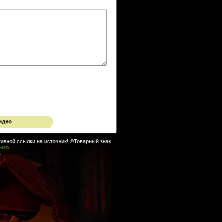
идео
ивной ссылки на источник! ®Товарный знак
сьмо
.
.