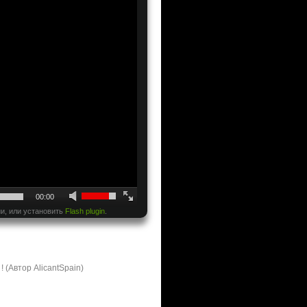
00:00
и, или установить
Flash plugin
.
 (Автор AlicantSpain)