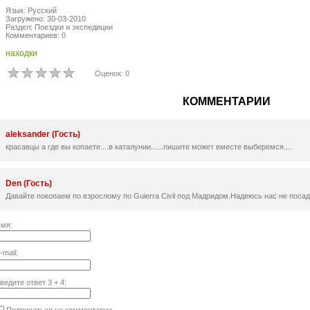
Язык: Русский
Загружено: 30-03-2010
Раздел: Поездки и экспедиции
Комментариев: 0
находки
Оценок: 0
КОММЕНТАРИИ
aleksander (Гость)
красавцы а где вы копаете....в каталунии......пишите может вместе выберемся....
Den (Гость)
Давайте покопаем по взрослому по Guierra Civil под Мадридом.Надеюсь нас не посадят
мя:
-mail:
ведите ответ
3
+
4
: