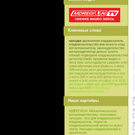
Ключевые слова
находки
археология
кладоискатель
кладоискательство
вов
монета
клад
металлоискатель
законодательство
металлодетектор
деньги
золото
minelab
подводное кладоискательство
детектор
kladtv
архивное видео
x-
terra
танк
золотодобыча
самолет
слет
пляж
обучение
клуб
kladtv,ru
x-terra
705
катушка
авто
дискриминация
реставрация
металлодетектор e-trac
x-terra 305
x-terra 505
фппр
чистка
монет
e-trac
лоток
excalibur
стх 3030
метеорит
coiltek
gpx
gpx5000
gpx4500
маска
gpx4800
электролиз
электрические помехи
И
Наши партнёры
E
МДРЕГИОН. Металлоискатели,
металлодетекторы, поисковые
катушки - все для кладоискателя!
Кладоискатель. Новости
В
кладоискательской жизни со всего
света. Находки кладоискателей и
археологов.