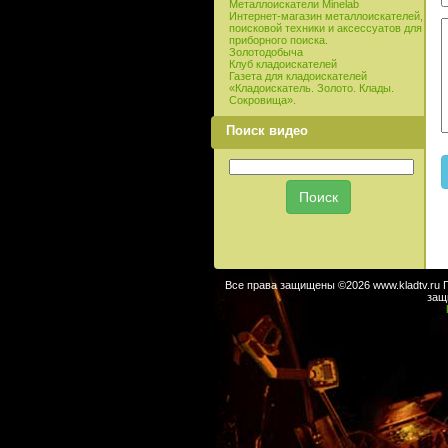
Металлоискатели Minelab
Интернет-магазин металлоискателей,
поисковой техники и аксессуатов для
приборного поиска.
Золотодобыча
Клуб кладоискателей
Газета для кладоискателей
«Кладоискатель. Золото. Клады.
Сокровища».
Поиск видео
Все права защищены ©2026 www.kladtv.ru 
защ