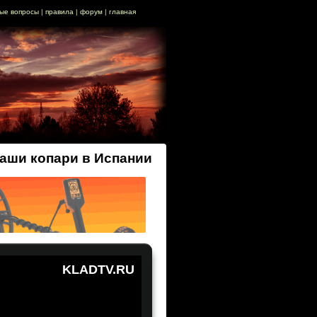
ые вопросы
|
правила
|
форум
|
главная
аши копари в Испании
KLADTV.RU