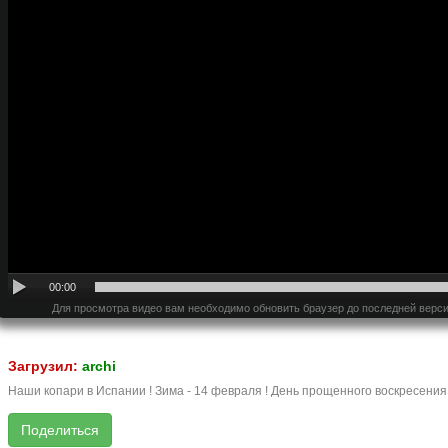
00:00
Для просмотра видео вам необходимо обновить браузер до последней верси
Загрузил:
archi
Наши копари в Испании ! Зима - 14 февраля ! День прощенного воскресения !