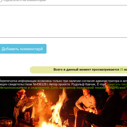
Подписаться на комментарии
Всего в данный момент просматривается
25
в
Перепечатка информации возможна только при наличии согласия администратора и акт
ищен свидетельством №436128 | Автор проекта: Рудольф Кавчик, E-mail:
написать пи
Металлоискатели и снаряжение. Сеть магазинов поисковой техники "МДРЕгион"