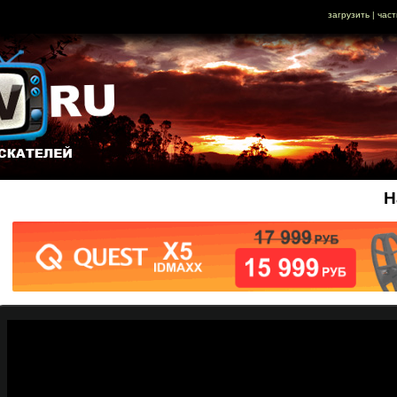
загрузить
|
част
Н