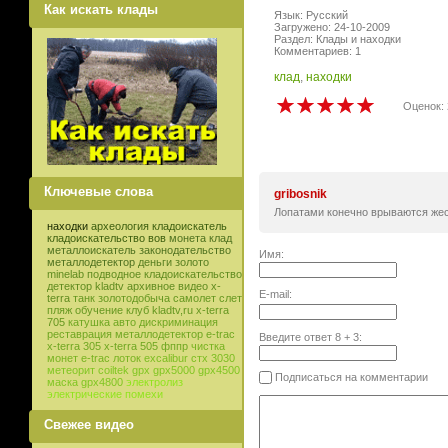
Как искать клады
Язык: Русский
Загружено: 24-10-2009
Раздел: Клады и находки
Комментариев: 1
клад
,
находки
Оценок: 
Ключевые слова
gribosnik
Лопатами конечно врываются жес
находки
археология
кладоискатель
кладоискательство
вов
монета
клад
металлоискатель
законодательство
Имя:
металлодетектор
деньги
золото
minelab
подводное кладоискательство
детектор
kladtv
архивное видео
x-
E-mail:
terra
танк
золотодобыча
самолет
слет
пляж
обучение
клуб
kladtv,ru
x-terra
705
катушка
авто
дискриминация
реставрация
металлодетектор e-trac
Введите ответ
8
+
3
:
x-terra 305
x-terra 505
фппр
чистка
монет
e-trac
лоток
excalibur
стх 3030
метеорит
coiltek
gpx
gpx5000
gpx4500
Подписаться на комментарии
маска
gpx4800
электролиз
электрические помехи
Свежее видео