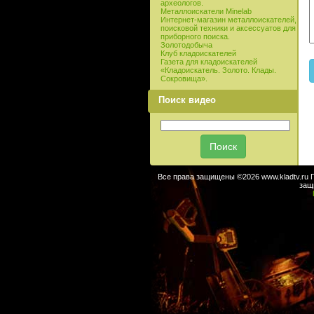
археологов.
Металлоискатели Minelab
Интернет-магазин металлоискателей,
поисковой техники и аксессуатов для
приборного поиска.
Золотодобыча
Клуб кладоискателей
Газета для кладоискателей
«Кладоискатель. Золото. Клады.
Сокровища».
Поиск видео
Все права защищены ©2026 www.kladtv.ru 
защ