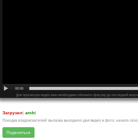
00:00
Для просмотра видео вам необходимо обновить браузер до последней верси
Загрузил:
archi
Поездка кладоискателей: вылазка выходного дня видео и фото, начало сезо