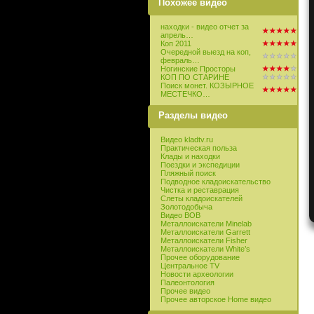
Похожее видео
находки - видео отчет за
апрель…
Коп 2011
Очередной выезд на коп,
февраль…
Ногинские Просторы
КОП ПО СТАРИНЕ
Поиск монет. КОЗЫРНОЕ
МЕСТЕЧКО…
Разделы видео
Видео kladtv.ru
Практическая польза
Клады и находки
Поездки и экспедиции
Пляжный поиск
Подводное кладоискательство
Чистка и реставрация
Слеты кладоискателей
Золотодобыча
Видео ВОВ
Металлоискатели Minelab
Металлоискатели Garrett
Металлоискатели Fisher
Металлоискатели White’s
Прочее оборудование
Центральное TV
Новости археологии
Палеонтология
Прочее видео
Прочее авторское Home видео