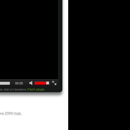
00:00
и, или установить
Flash plugin
.
на 2009 года.