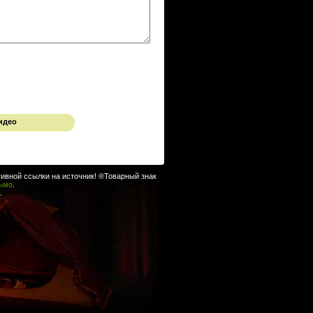
идео
ивной ссылки на источник! ®Товарный знак
сьмо
.
.