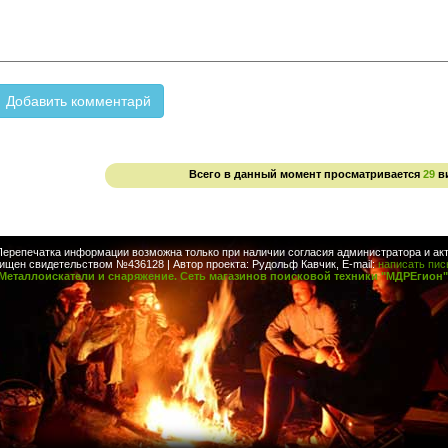
Всего в данный момент просматривается
29
в
Перепечатка информации возможна только при наличии согласия администратора и акт
ищен свидетельством №436128 | Автор проекта: Рудольф Кавчик, E-mail:
написать пи
Металлоискатели и снаряжение. Сеть магазинов поисковой техники "МДРЕгион"