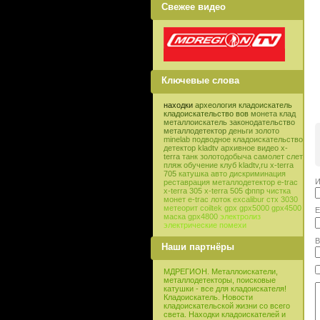
Свежее видео
Ключевые слова
находки
археология
кладоискатель
кладоискательство
вов
монета
клад
металлоискатель
законодательство
металлодетектор
деньги
золото
minelab
подводное кладоискательство
детектор
kladtv
архивное видео
x-
terra
танк
золотодобыча
самолет
слет
пляж
обучение
клуб
kladtv,ru
x-terra
705
катушка
авто
дискриминация
И
реставрация
металлодетектор e-trac
x-terra 305
x-terra 505
фппр
чистка
монет
e-trac
лоток
excalibur
стх 3030
метеорит
coiltek
gpx
gpx5000
gpx4500
E
маска
gpx4800
электролиз
электрические помехи
В
Наши партнёры
МДРЕГИОН. Металлоискатели,
металлодетекторы, поисковые
катушки - все для кладоискателя!
Кладоискатель. Новости
кладоискательской жизни со всего
света. Находки кладоискателей и