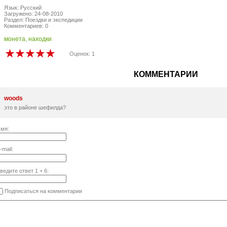
Язык: Русский
Загружено: 24-08-2010
Раздел: Поездки и экспедиции
Комментариев: 0
монета
,
находки
Оценок: 1
КОММЕНТАРИИ
woods
это в районе шефилда?
мя:
-mail:
ведите ответ
1
+
6
:
Подписаться на комментарии