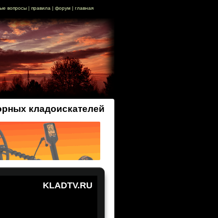
ые вопросы
|
правила
|
форум
|
главная
орных кладоискателей
KLADTV.RU