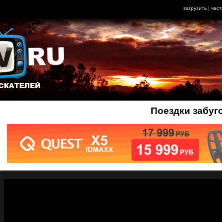
загрузить
|
част
Поездки забуг