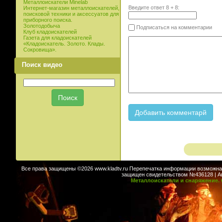
Металлоискатели Minelab
Введите ответ
8
+
8
:
Интернет-магазин металлоискателей,
поисковой техники и аксессуатов для
приборного поиска.
Золотодобыча
Подписаться на комментарии
Клуб кладоискателей
Газета для кладоискателей
«Кладоискатель. Золото. Клады.
Сокровища».
Поиск видео
Все права защищены ©2026 www.kladtv.ru Перепечатка информации возможна т
защищен свидетельством №436128 | Авт
Металлоискатели и снаряжение. 