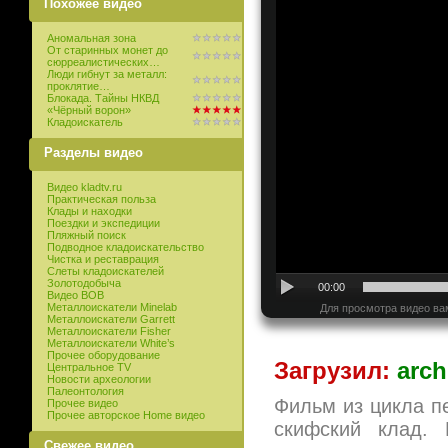
Похожее видео
Аномальная зона
От старинных монет до
сюрреалистических…
Люди гибнут за металл:
проклятие…
Блокада. Тайны НКВД
«Чёрный ворон»
Кладоискатель
Разделы видео
Видео kladtv.ru
Практическая польза
Клады и находки
Поездки и экспедиции
Пляжный поиск
Подводное кладоискательство
Чистка и реставрация
Слеты кладоискателей
Золотодобыча
00:00
Видео ВОВ
Металлоискатели Minelab
Для просмотра видео ва
Металлоискатели Garrett
Металлоискатели Fisher
Металлоискатели White’s
Прочее оборудование
Загрузил:
arch
Центральное TV
Новости археологии
Палеонтология
Фильм из цикла п
Прочее видео
Прочее авторское Home видео
скифский клад. 
Свежее видео