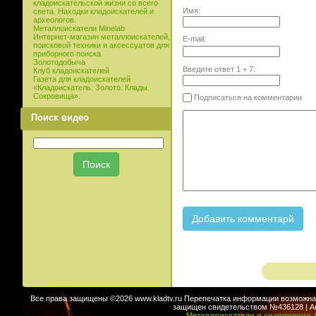
кладоискательской жизни со всего
Имя:
света. Находки кладоискателей и
археологов.
Металлоискатели Minelab
Интернет-магазин металлоискателей,
E-mail:
поисковой техники и аксессуатов для
приборного поиска.
Золотодобыча
Введите ответ
1
+
7
:
Клуб кладоискателей
Газета для кладоискателей
«Кладоискатель. Золото. Клады.
Сокровища».
Подписаться на комментарии
Поиск видео
Все права защищены ©2026 www.kladtv.ru Перепечатка информации возможна т
защищен свидетельством №436128 | Авт
Металлоискатели и снаряжение. 