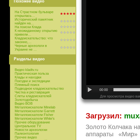
Похожее видео
На Страстном бульваре
открылась…
Исторический памятник
найден на…
На поиски Клада
К неожиданному открытию
привели…
Кладоискательство: что
законно,…
Черные археологи в
Украине не …
Разделы видео
Видео kladtv.ru
Практическая польза
Клады и находки
Поездки и экспедиции
Пляжный поиск
Подводное кладоискательство
00:00
Чистка и реставрация
Слеты кладоискателей
Для просмотра видео ва
Золотодобыча
Видео ВОВ
Металлоискатели Minelab
Металлоискатели Garrett
Загрузил:
mux
Металлоискатели Fisher
Металлоискатели White’s
Прочее оборудование
Золото Колчака на
Центральное TV
Новости археологии
аппараты «Мир»
Палеонтология
Прочее видео