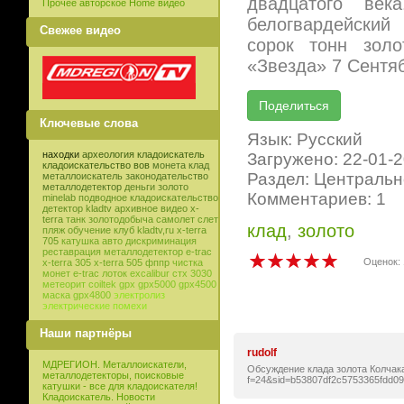
двадцатого ве
Прочее авторское Home видео
белогвардейский
Свежее видео
сорок тонн золо
«Звезда» 7 Сентя
Ключевые слова
Язык: Русский
находки
археология
кладоискатель
Загружено: 22-01-
кладоискательство
вов
монета
клад
Раздел: Центральн
металлоискатель
законодательство
металлодетектор
деньги
золото
Комментариев: 1
minelab
подводное кладоискательство
детектор
kladtv
архивное видео
x-
terra
танк
золотодобыча
самолет
слет
клад
,
золото
пляж
обучение
клуб
kladtv,ru
x-terra
705
катушка
авто
дискриминация
реставрация
металлодетектор e-trac
Оценок: 
x-terra 305
x-terra 505
фппр
чистка
монет
e-trac
лоток
excalibur
стх 3030
метеорит
coiltek
gpx
gpx5000
gpx4500
маска
gpx4800
электролиз
электрические помехи
Наши партнёры
rudolf
МДРЕГИОН. Металлоискатели,
Обсуждение клада золота Колчака н
металлодетекторы, поисковые
f=24&sid=b53807df2c5753365fdd0
катушки - все для кладоискателя!
Кладоискатель. Новости