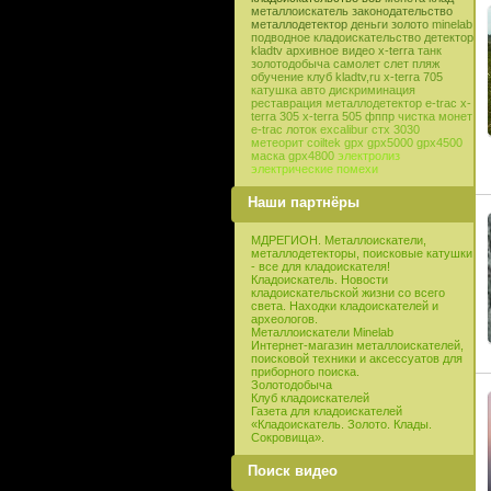
металлоискатель
законодательство
металлодетектор
деньги
золото
minelab
подводное кладоискательство
детектор
kladtv
архивное видео
x-terra
танк
золотодобыча
самолет
слет
пляж
обучение
клуб
kladtv,ru
x-terra 705
катушка
авто
дискриминация
реставрация
металлодетектор e-trac
x-
terra 305
x-terra 505
фппр
чистка монет
e-trac
лоток
excalibur
стх 3030
метеорит
coiltek
gpx
gpx5000
gpx4500
маска
gpx4800
электролиз
электрические помехи
Наши партнёры
МДРЕГИОН. Металлоискатели,
металлодетекторы, поисковые катушки
- все для кладоискателя!
Кладоискатель. Новости
кладоискательской жизни со всего
света. Находки кладоискателей и
археологов.
Металлоискатели Minelab
Интернет-магазин металлоискателей,
поисковой техники и аксессуатов для
приборного поиска.
Золотодобыча
Клуб кладоискателей
Газета для кладоискателей
«Кладоискатель. Золото. Клады.
Сокровища».
Поиск видео