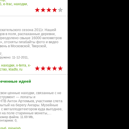
тор
,
5
,
e-trac
,
находки
,
кательского сезона 2011г. Нашей
ов в поля, распаханные деревни,
 Преодолено свыше 16000 километров
», отсняты гигабайты фото и видео
ень в Московской, Тверской,
7,
ружено: 11-12-2011,
,
находки
,
x-terra
,
x-
ство
,
kladtv
,
ru
леченные идеей
свои ценные находки, связанные с не
нструмент — лопаты и
НТВ Антон Артемьев, участники слета
рытый на берегу Ангары. Музейные
 с металлодетектором куда выгоднее,
и на поле старинные монеты,…
азмер файла: 11.69 Mb,
нтариев: 0,
клуб
,
minelab
,