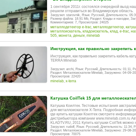
1 сентября 2011г. состоялся очередной вызд на
решили отправиться во Владимирскую область.
Загрузил: starovnik,
Язык: Русский,
Длительность: 05:3
Размер файла: 18.91 Mb,
Раздел: Клады и находки,
Заг
Комментариев: 7,
Просмотров: 24025
металлодетектор e-trac
,
металлодетектор
,
катуш
металлоискатель
,
кладоискатель
,
клад
,
e-trac
,
на
505
,
монета
,
деньги
,
minelab
Инструкция, как правильно закрепить 
Инструкция, как правильно закрепить кабель ка
TERRA Minelab
Загрузил: archi,
Язык: Русский,
Длительность: 01:11,
Ра
Раздел: Металлоискатели Minelab,
Загружено: 04-09-20
Просмотров: 22420
minelab
,
x-terra
Катушка CoilTek 15 для металлоискател
Катушка Коилтек. Тестовые испытания австралийс
для металлоискателя X-Terra. Подробная информа
где купить катушки Коилтек смотрите информац
дистрибьютора компании www.minelab.com.ru Ав
KLADTV.RU, 2011 Купить катушки CoilTek можно 
Загрузил: rudolf,
Язык: Русский,
Длительность: 11:34,
Р
Раздел: Металлоискатели Minelab,
Загружено: 29-08-20
Просмотров: 70075