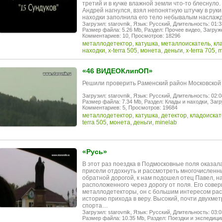
третий и в кучке влажной земли что-то блеснуло
Андрей нагнулся, взял непонятную штучку в руки
находки заполнила его тело небывалым наслаж
Загрузил: starovnik,
Язык: Русский,
Длительность: 01:3
Размер файла: 5.26 Mb,
Раздел: Прочее видео,
Загруже
Комментариев: 10,
Просмотров: 18296
металлодетектор
,
катушка
,
металлоискатель
,
кл
находки
,
x-terra 505
,
монета
,
деньги
,
x-terra 705
,
m
«46 ВИДЕОКлипОП»
Решили проверить Раменский район Московской об
Загрузил: starovnik,
Язык: Русский,
Длительность: 02:0
Размер файла: 7.34 Mb,
Раздел: Клады и находки,
Загр
Комментариев: 5,
Просмотров: 19684
металлодетектор
,
катушка
,
детектор
,
кладоискат
terra 505
,
монета
,
деньги
,
minelab
«Русь»
В этот раз поездка в Подмосковные поля оказала
присели отдохнуть и рассмотреть многочисленн
обратной дорогой, к нам подошел отец Павел, н
расположенного через дорогу от поля. Его сове
металлодетекторы, он с большим интересом рас
историю прихода в веру. Высокий, почти двухме
спорта…
Загрузил: starovnik,
Язык: Русский,
Длительность: 03:0
Размер файла: 10.35 Mb,
Раздел: Поездки и экспедици