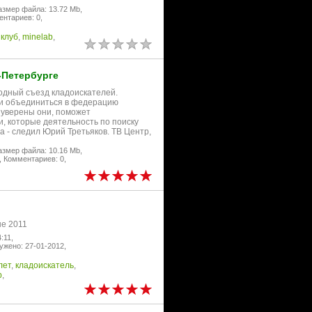
азмер файла: 13.72 Mb,
нтариев: 0,
,
клуб
,
minelab
,
-Петербурге
одный съезд кладоискателей.
и объединиться в федерацию
 уверены они, поможет
, которые деятельность по поиску
а - следил Юрий Третьяков. ТВ Центр,
азмер файла: 10.16 Mb,
,
Комментариев: 0,
не 2011
:11,
ужено: 27-01-2012,
лет
,
кладоискатель
,
b
,