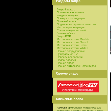
Разделы видео
Видео kladtv.ru
Практическая польза
Клады и находки
Поездки и экспедиции
Пляжный поиск
Подводное кладоискательство
Чистка и реставрация
Слеты кладоискателей
Золотодобыча
Видео ВОВ
Металлоискатели Minelab
Металлоискатели Garrett
Металлоискатели Fisher
Металлоискатели White’s
Прочее оборудование
Центральное TV
Новости археологии
Палеонтология
Прочее видео
Прочее авторское Home видео
Свежее видео
Ключевые слова
находки
археология
кладоискатель
кладоискательство
вов
монета
клад