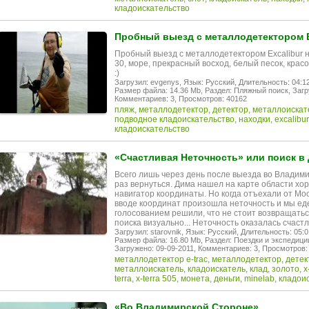
кладоискательство
Пробный выезд с металлодетектором Ex
Пробный выезд с металлодетектором Excalibur на
30, море, прекрасный восход, белый песок, красот
:)
Загрузил: evgenys,
Язык: Русский,
Длительность: 04:12
Размер файла: 14.36 Mb,
Раздел: Пляжный поиск,
Загр
Комментариев: 3,
Просмотров: 40162
пляж
,
металлодетектор
,
детектор
,
металлоискат
подводное кладоискательство
,
находки
,
excalibur
кладоискательство
«Счастливая Неточность» или поиск в
Всего лишь через день после выезда во Владим
раз вернуться. Дима нашел на карте области хор
навигатор координаты. Но когда отъехали от Моск
вводе координат произошла неточность и мы еде
голосованием решили, что не стоит возвращатьс
поиска визуально... Неточность оказалась счастл
Загрузил: starovnik,
Язык: Русский,
Длительность: 05:0
Размер файла: 16.80 Mb,
Раздел: Поездки и экспедици
Загружено: 09-09-2011,
Комментариев: 3,
Просмотров:
металлодетектор e-trac
,
металлодетектор
,
детек
металлоискатель
,
кладоискатель
,
клад
,
золото
,
x
terra
,
x-terra 505
,
монета
,
деньги
,
minelab
,
кладои
«Во Владимирской Стороне»