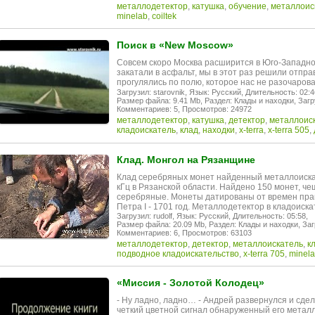
металлодетектор
,
катушка
,
обучение
,
металлоис
minelab
,
coiltek
Поиск в «New Moscow»
Совсем скоро Москва расширится в Юго-Западно
закатали в асфальт, мы в этот раз решили отправ
прогулялись по полю, которое нас не разочаровал
Загрузил: starovnik,
Язык: Русский,
Длительность: 02:4
Размер файла: 9.41 Mb,
Раздел: Клады и находки,
Загр
Комментариев: 5,
Просмотров: 24972
металлодетектор
,
катушка
,
детектор
,
металлоис
кладоискатель
,
клад
,
находки
,
x-terra
,
x-terra 505
,
Клад. Монгол на Рязанщине
Клад серебряных монет найденный металлоискат
кГц в Рязанской области. Найдено 150 монет, че
серебряные. Монеты датированы от времен прав
Петра I - 1701 год. Металлодетектор в кладоиск
Загрузил: rudolf,
Язык: Русский,
Длительность: 05:58,
Размер файла: 20.09 Mb,
Раздел: Клады и находки,
Заг
Комментариев: 6,
Просмотров: 63103
металлодетектор
,
детектор
,
металлоискатель
,
к
подводное кладоискательство
,
x-terra 705
,
minel
«Миссия - Золотой Колодец»
- Ну ладно, ладно… - Андрей развернулся и сдел
четкий цветной сигнал обнаруженный его металл