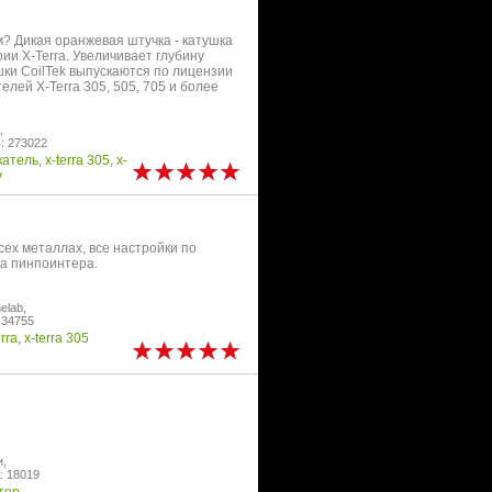
? Дикая оранжевая штучка - катушка
ии X-Terra. Увеличивает глубину
ки CoilTek выпускаются по лицензии
лей X-Terra 305, 505, 705 и более
,
: 273022
катель
,
x-terra 305
,
x-
v
сех металлах, все настройки по
а пинпоинтера.
elab,
 34755
erra
,
x-terra 305
и,
: 18019