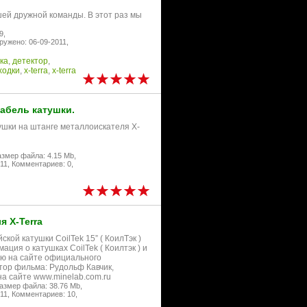
шей дружной команды. В этот раз мы
9,
ружено: 06-09-2011,
ка
,
детектор
,
ходки
,
x-terra
,
x-terra
кабель катушки.
тушки на штанге металлоискателя X-
змер файла: 4.15 Mb,
11,
Комментариев: 0,
я X-Terra
кой катушки CoilTek 15” ( КоилТэк )
ция о катушках CoilTek ( Коилтэк ) и
ию на сайте официального
тор фильма: Рудольф Кавчик,
на сайте www.minelab.com.ru
азмер файла: 38.76 Mb,
11,
Комментариев: 10,