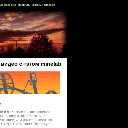
ые вопросы
|
правила
|
форум
|
главная
 видео с тэгом minelab
?
ги и любители так называемого
ют, кому и как работать на
и важнее, чем может показаться
 ТВ РОССИЯ, Санкт-Петербург,