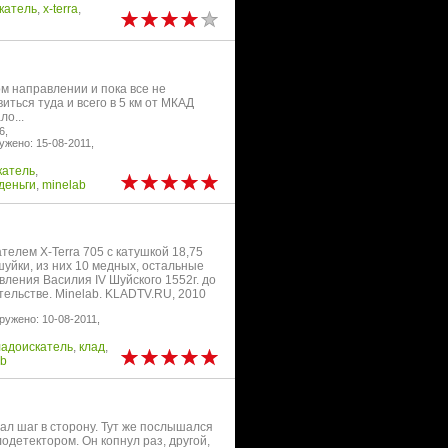
катель
,
x-terra
,
м направлении и пока все не
иться туда и всего в 5 км от МКАД
о...
6,
ужено: 15-08-2011,
катель
,
деньги
,
minelab
елем X-Terra 705 с катушкой 18,75
шуйки, из них 10 медных, остальные
ления Василия IV Шуйского 1552г. до
ательстве. Minelab. KLADTV.RU, 2010
ружено: 10-08-2011,
ладоискатель
,
клад
,
ab
ал шаг в сторону. Тут же послышался
одетектором. Он копнул раз, другой,