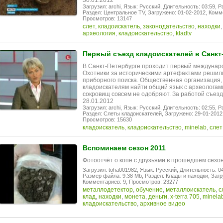
30.01.2012
Загрузил: archi,
Язык: Русский,
Длительность: 03:59,
Р
Раздел: Центральное TV,
Загружено: 01-02-2012,
Комме
Просмотров: 13147
слет
,
кладоискатель
,
законодательство
,
находки
археология
,
кладоискательство
,
kladtv
Первый съезд кладоискателей в Санкт
В Санкт-Петербурге проходит первый междунар
Охотники за историческими артефактами решил
приборного поиска. Общественная организация,
кладоискателям найти общий язык с археологами
сокровищ совсем не одобряют. За работой съезд
28.01.2012
Загрузил: archi,
Язык: Русский,
Длительность: 02:55,
Р
Раздел: Слеты кладоискателей,
Загружено: 29-01-2012
Просмотров: 15630
кладоискатель
,
кладоискательство
,
minelab
,
слет
Вспоминаем сезон 2011
Фотоотчёт о копе с друзьями в прошедшем сезо
Загрузил: toha001982,
Язык: Русский,
Длительность: 04
Размер файла: 9.38 Mb,
Раздел: Клады и находки,
Загр
Комментариев: 9,
Просмотров: 23277
металлодетектор
,
обучение
,
металлоискатель
,
с
клад
,
находки
,
монета
,
деньги
,
x-terra 705
,
minela
кладоискательство
,
архивное видео