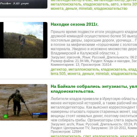
металлодетектор e-trac
,
металлодетектор
,
детек
металлоискатель
,
кладоискатель
,
авто
,
x-terra 30
монета
,
деньги
,
minelab
,
кладоискательство
Находки сезона 2011г.
Пришло время подвести итоги уходящего кладоис
дружной командой осуществлено более 50 выезд
постоялые дворы, заросшие дороги, урочища...
в погоне за мифическими «горшочками с золотом
материала. Увидено и исхожено множество дерев
Владимирской и Калужской областях..)
Загрузил: starovnik,
Язык: Русский,
Длительность: 06:2
Размер файла: 21.94 Mb,
Раздел: Клады и находки,
Заг
Комментариев: 13,
Просмотров: 31614
детектор
,
металлоискатель
,
кладоискатель
,
клад
terra 505
,
монета
,
деньги
,
minelab
,
кладоискатель
На Байкале собрались энтузиасты, ув
кладоискательства.
Любители кладов привезли в Иркутскую область 
менее интересной историей, а также рабочий и
металлодетекторы. Как выяснил корреспондент 
намерены отыскать горшок старинных монет, за
вещицы стоят немалых денег, поэтому охотиться
чем собирать грибы. Организаторы слета зарыл
Загрузил: archi,
Язык: Русский,
Длительность: 03:24,
Р
Раздел: Центральное TV,
Загружено: 19-10-2011,
Комме
Просмотров: 12594
металлоискатель
,
слет
,
кладоискатель
,
находки
,