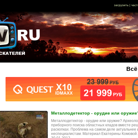
загрузить
|
част
Всё
Металлодетектор - орудие или оружие
Металлодетектор - орудие или оружие? Археоло
приборного поиска областных кладов вместе реша
раскопках. Проблема на самом деле актуальнее 
неспециалистам. Материал Екатерины Комовой.