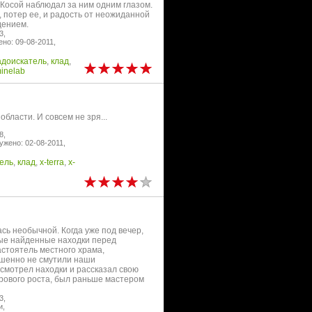
. Косой наблюдал за ним одним глазом.
, потер ее, и радость от неожиданной
дением.
3,
но: 09-08-2011,
адоискатель
,
клад
,
inelab
ласти. И совсем не зря...
8,
ужено: 02-08-2011,
ель
,
клад
,
x-terra
,
x-
сь необычной. Когда уже под вечер,
ые найденные находки перед
астоятель местного храма,
ршенно не смутили наши
смотрел находки и рассказал свою
трового роста, был раньше мастером
3,
и,