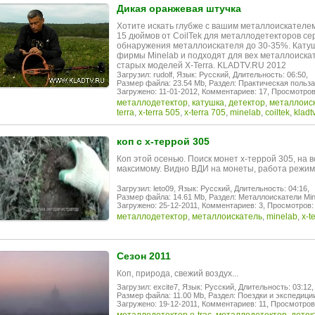
Дикая оранжевая штучка
Хотите искать глубже с вашим металлоискателем
15 дюймов от CoilTek для металлодетекторов сер
обнаружения металлоискателя до 30-35%. Катуш
фирмы Minelab и подходят для вех металлоискате
старых моделей X-Terra. KLADTV.RU 2012
Загрузил: rudolf,
Язык: Русский,
Длительность: 06:50,
Размер файла: 23.54 Mb,
Раздел: Практическая польза
Загружено: 11-01-2012,
Комментариев: 17,
Просмотров
металлодетектор
,
катушка
,
детектор
,
металлоис
terra
,
x-terra 505
,
x-terra 705
,
minelab
,
coiltek
,
kladt
коп с х-террой 305
Коп этой осенью. Поиск монет х-террой 305, на в
максимому. Видно ВДИ на монеты, работа режим
Загрузил: leto09,
Язык: Русский,
Длительность: 04:16,
Размер файла: 14.61 Mb,
Раздел: Металлоискатели Min
Загружено: 25-12-2011,
Комментариев: 3,
Просмотров:
металлодетектор
,
металлоискатель
,
minelab
,
x-t
Сезон 2011
Коп, природа, свежий воздух...
Загрузил: excite7,
Язык: Русский,
Длительность: 03:12,
Размер файла: 11.00 Mb,
Раздел: Поездки и экспедици
Загружено: 19-12-2011,
Комментариев: 11,
Просмотров