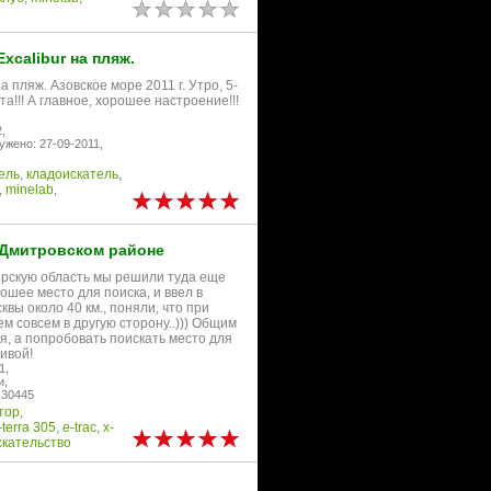
calibur на пляж.
 пляж. Азовское море 2011 г. Утро, 5-
а!!! А главное, хорошее настроение!!!
,
ужено: 27-09-2011,
ель
,
кладоискатель
,
,
minelab
,
 Дмитровском районе
ирскую область мы решили туда еще
ошее место для поиска, и ввел в
вы около 40 км., поняли, что при
м совсем в другую сторону..))) Общим
я, а попробовать поискать место для
ивой!
1,
и,
 30445
тор
,
-terra 305
,
e-trac
,
x-
скательство