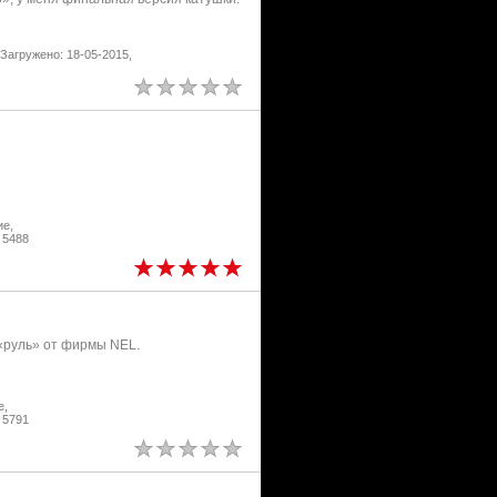
Загружено: 18-05-2015,
ие,
 5488
«руль» от фирмы NEL.
е,
 5791