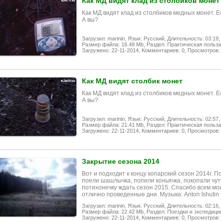
Как МД видят клад из столбиков монет
Как МД видят клад из столбиков медных монет. Ес
А вы?
Загрузил: marinin,
Язык: Русский,
Длительность: 03:19,
Размер файла: 16.48 Mb,
Раздел: Практическая польза
Загружено: 22-11-2014,
Комментариев: 0,
Просмотров:
Как МД видят столбик монет
Как МД видят клад из столбиков медных монет. Ес
А вы?
Загрузил: marinin,
Язык: Русский,
Длительность: 02:57,
Размер файла: 21.41 Mb,
Раздел: Практическая польза
Загружено: 22-11-2014,
Комментариев: 0,
Просмотров:
Закрытие сезона 2014
Вот и подходит к концу копарский сезон 2014г. 
поели шашлычка, попили коньячка, покопали чутк
потихонечку ждать сезон 2015. Спасибо всем мо
отлично проведенные дни. Музыка: Anton Ishutin ft
Загрузил: marinin,
Язык: Русский,
Длительность: 02:16,
Размер файла: 22.42 Mb,
Раздел: Поездки и экспедици
Загружено: 22-11-2014,
Комментариев: 0,
Просмотров: