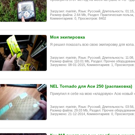
Загрузил: marinin,
Язык: Русский,
Длительность: 01:15,
Размер файла: 2.64 Mb,
Раздел: Практическая польза,
Комментариев: 0,
Просмотров: 8402
Моя экипировка
Я решил показать всю свою экипировку для копа.
Загрузил: marinin,
Язык: Русский,
Длительность: 11:08,
Размер файла: 110.01 Mb,
Раздел: Прочее оборудован
Загружено: 08-01-2015,
Комментариев: 1,
Просмотров:
NEL Tornado для Аси 250 (распаковка)
Прикупил я себе на мою «кладовую» Асю новый 
Загрузил: marinin,
Язык: Русский,
Длительность: 03:56,
Размер файла: 29.03 Mb,
Раздел: Прочее оборудовани
Загружено: 21-12-2014,
Комментариев: 0,
Просмотров: