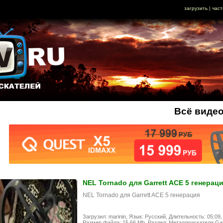
загрузить
|
част
Всё видео
NEL Tornado для Garrett ACE 5 генерац
NEL Tornado для Garrett ACE 5 генерация
Загрузил: marinin,
Язык: Русский,
Длительность: 05:09,
Размер файла: 15.66 Mb,
Раздел: Металлоискатели Garr