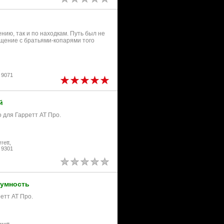
нию, так и по находкам. Путь был не
бщение с братьями-копарями того
,
 9071
й
 для Гарретт АТ Про.
ett,
 9301
шумность
етт АТ Про.