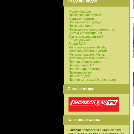
Разделы видео
Видео kladtv.ru
Практическая польза
Клады и находки
Поездки и экспедиции
Пляжный поиск
Подводное кладоискательство
Чистка и реставрация
Слеты кладоискателей
Золотодобыча
Видео ВОВ
Металлоискатели Minelab
Металлоискатели Garrett
Металлоискатели Fisher
Металлоискатели White’s
Прочее оборудование
Центральное TV
Новости археологии
Палеонтология
Прочее видео
Прочее авторское Home видео
Свежее видео
Ключевые слова
находки
археология
кладоискатель
кладоискательство
вов
монета
клад