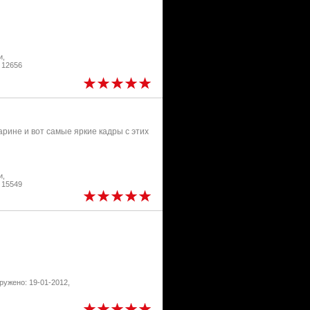
и,
 12656
рине и вот самые яркие кадры с этих
и,
 15549
ружено: 19-01-2012,