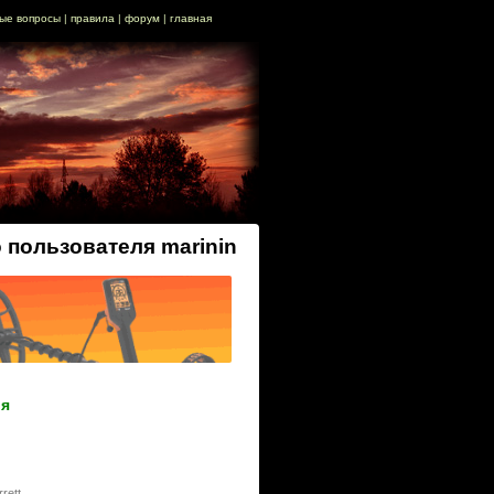
ые вопросы
|
правила
|
форум
|
главная
 пользователя marinin
ия
ett,