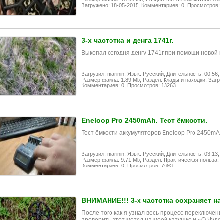
Загружено: 18-05-2015,
Комментариев: 0,
Просмотров:
3-х частотка и денга 1741г.
Выкопал сегодня денгу 1741г при помощи новой к
Загрузил: marinin,
Язык: Русский,
Длительность: 00:56,
Размер файла: 1.89 Mb,
Раздел: Клады и находки,
Загр
Комментариев: 0,
Просмотров: 13263
Eneloop Pro 2450mAh. Тест ёмкости.
Тест ёмкости аккумуляторов Eneloop Pro 2450m
Загрузил: marinin,
Язык: Русский,
Длительность: 03:13,
Размер файла: 9.71 Mb,
Раздел: Практическая польза,
Комментариев: 0,
Просмотров: 7693
ВНИМАНИЕ!!! 3-х частотка сохраняет н
После того как я узнал весь процесс переключен
проверить этот метод на моей катушке и «О Чуд