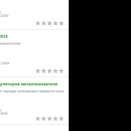
,
11162
2013
ллоискателем
,
 12634
муляторов металлоискателя
я зарядки пальчиковых аккумуляторов
е,
 6544