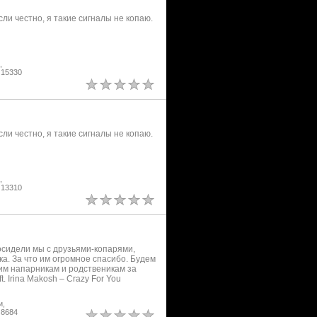
ли честно, я такие сигналы не копаю.
,
 15330
ли честно, я такие сигналы не копаю.
,
 13310
Посидели мы с друзьями-копарями,
а. За что им огромное спасибо. Будем
им напарникам и родственикам за
. Irina Makosh – Crazy For You
и,
 8684