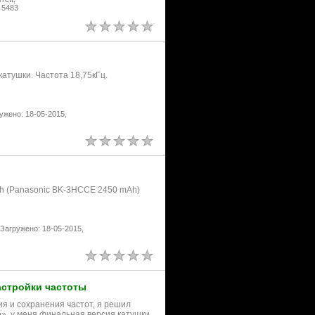
 5483
атушки. Частота 18,75кГц.
ужено: 18-05-2015,
Ah (Panasonic BK-3HCCE 2450 mAh)
Загружено: 18-05-2015,
астройки частоты
ия и сохранения частот, я решил
о», у меня финальная версия катушки.