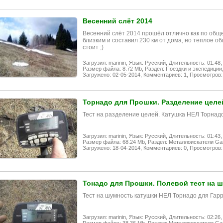
Весенний слёт 2014
Весенний слёт 2014 прошёл отлично как по обще
близким и составил 230 км от дома, но теплое о
стоит ;)
Загрузил: marinin,
Язык: Русский,
Длительность: 01:48,
Размер файла: 8.72 Mb,
Раздел: Поездки и экспедиции
Загружено: 02-05-2014,
Комментариев: 1,
Просмотров:
Торнадо для Прошки. Разделение целе
Тест на разделение целей. Катушка НЕЛ Торнадо
Загрузил: marinin,
Язык: Русский,
Длительность: 01:43,
Размер файла: 68.24 Mb,
Раздел: Металлоискатели Garr
Загружено: 18-04-2014,
Комментариев: 0,
Просмотров:
Тонадо для Прошки. Полевой тест на 
Тест на шумность катушки НЕЛ Торнадо для Гарр
Загрузил: marinin,
Язык: Русский,
Длительность: 02:26,