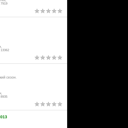
ett,
 7919
я,
 13362
кий сезон.
и,
 8935
2013