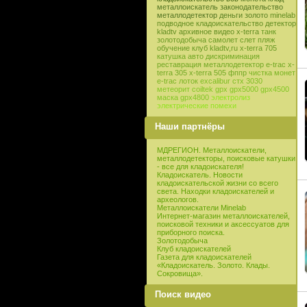
металлоискатель
законодательство
металлодетектор
деньги
золото
minelab
подводное кладоискательство
детектор
kladtv
архивное видео
x-terra
танк
золотодобыча
самолет
слет
пляж
обучение
клуб
kladtv,ru
x-terra 705
катушка
авто
дискриминация
реставрация
металлодетектор e-trac
x-
terra 305
x-terra 505
фппр
чистка монет
e-trac
лоток
excalibur
стх 3030
метеорит
coiltek
gpx
gpx5000
gpx4500
маска
gpx4800
электролиз
электрические помехи
Наши партнёры
МДРЕГИОН. Металлоискатели,
металлодетекторы, поисковые катушки
- все для кладоискателя!
Кладоискатель. Новости
кладоискательской жизни со всего
света. Находки кладоискателей и
археологов.
Металлоискатели Minelab
Интернет-магазин металлоискателей,
поисковой техники и аксессуатов для
приборного поиска.
Золотодобыча
Клуб кладоискателей
Газета для кладоискателей
«Кладоискатель. Золото. Клады.
Сокровища».
Поиск видео