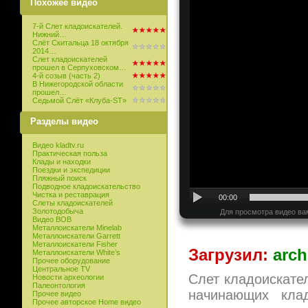
Похожее видео
7-й Слет кладоискателей.
Нижний…
Слёт Скитальца 18 октября
2014…
Слет кладоискателей
прошел в Серпуховском…
4-й созыв (часть 2)
В Нижегородской области
прошел…
Седьмой Слёт «Клуба-ST»
Разделы видео
Видео kladtv.ru
Практическая польза
Клады и находки
Поездки и экспедиции
Пляжный поиск
Подводное кладоискательство
Чистка и реставрация
00:00
Слеты кладоискателей
Золотодобыча
Для просмотра видео ва
Видео ВОВ
Металлоискатели Minelab
Металлоискатели Garrett
Металлоискатели Fisher
Загрузил:
arch
Металлоискатели White’s
Прочее оборудование
Центральное TV
Слет кладоискател
Новости археологии
Палеонтология
начинающих клад
Прочее видео
Прочее авторское Home видео