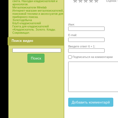
Оценок: 
света. Находки кладоискателей и
археологов.
Металлоискатели Minelab
Интернет-магазин металлоискателей,
поисковой техники и аксессуатов для
приборного поиска.
Золотодобыча
Клуб кладоискателей
Имя:
Газета для кладоискателей
«Кладоискатель. Золото. Клады.
Сокровища».
E-mail:
Поиск видео
Введите ответ
6
+
1
:
Подписаться на комментарии