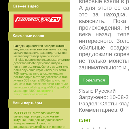
впервые взяли в р
Свежее видео
А для этого ее с
это за находка
выяснить. Пок
происхождения. Н
века назад, теп
Ключевые слова
интересного. Зол
находки
археология
кладоискатель
обильные осадк
кладоискательство
вов
монета
клад
предложили сорев
металлоискатель
законодательство
металлодетектор
деньги
золото
не только монеты
minelab
подводное кладоискательство
детектор
kladtv
архивное видео
x-
занимательного и 
terra
танк
золотодобыча
самолет
слет
пляж
обучение
клуб
kladtv,ru
x-terra
705
катушка
авто
дискриминация
реставрация
металлодетектор e-trac
x-terra 305
x-terra 505
фппр
чистка
монет
e-trac
лоток
excalibur
стх 3030
метеорит
coiltek
gpx
gpx5000
gpx4500
Язык: Русский
маска
gpx4800
электролиз
электрические помехи
Загружено: 10-08-
Раздел: Слеты кла
Наши партнёры
Комментариев: 0
МДРЕГИОН. Металлоискатели,
металлодетекторы, поисковые
слет
катушки - все для кладоискателя!
Кладоискатель. Новости
кладоискательской жизни со всего