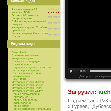
Похожее видео
Русская дивизия SS
Копатели ВОВ
Останки 60 советских
солдат преданы…
В Лисках задержан черный
следопыт
Ушедшие в туман. О работе
приморских…
Боевые награды Советского
Союза…
Разделы видео
Видео kladtv.ru
Практическая польза
Клады и находки
Поездки и экспедиции
Пляжный поиск
Подводное кладоискательство
Чистка и реставрация
00:00
Слеты кладоискателей
Золотодобыча
Для просмотра видео ва
Видео ВОВ
Металлоискатели Minelab
Металлоискатели Garrett
Металлоискатели Fisher
Загрузил:
arch
Металлоискатели White’s
Прочее оборудование
Центральное TV
Подъем танк PzKpf
Новости археологии
Палеонтология
х.Гуреев, Дубовс
Прочее видео
Прочее авторское Home видео