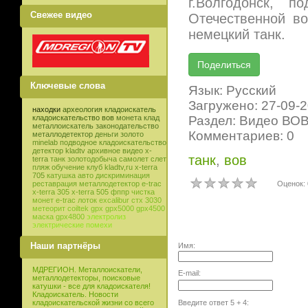
г.Волгодонск, 
Свежее видео
Отечественной во
немецкий танк.
Ключевые слова
Язык: Русский
Загружено: 27-09-
находки
археология
кладоискатель
Раздел: Видео ВО
кладоискательство
вов
монета
клад
металлоискатель
законодательство
Комментариев: 0
металлодетектор
деньги
золото
minelab
подводное кладоискательство
детектор
kladtv
архивное видео
x-
танк
,
вов
terra
танк
золотодобыча
самолет
слет
пляж
обучение
клуб
kladtv,ru
x-terra
705
катушка
авто
дискриминация
Оценок: 
реставрация
металлодетектор e-trac
x-terra 305
x-terra 505
фппр
чистка
монет
e-trac
лоток
excalibur
стх 3030
метеорит
coiltek
gpx
gpx5000
gpx4500
маска
gpx4800
электролиз
электрические помехи
Наши партнёры
Имя:
МДРЕГИОН. Металлоискатели,
E-mail:
металлодетекторы, поисковые
катушки - все для кладоискателя!
Кладоискатель. Новости
Введите ответ
5
+
4
:
кладоискательской жизни со всего