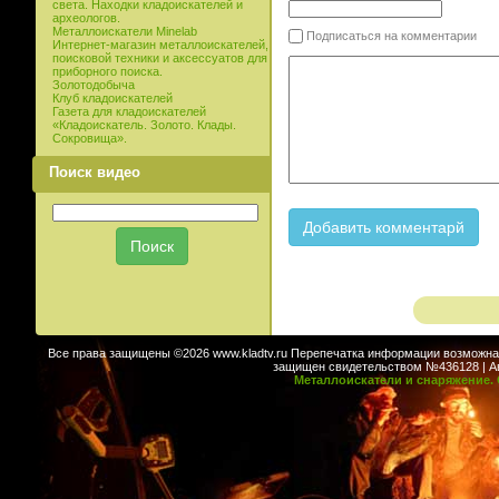
света. Находки кладоискателей и
археологов.
Металлоискатели Minelab
Подписаться на комментарии
Интернет-магазин металлоискателей,
поисковой техники и аксессуатов для
приборного поиска.
Золотодобыча
Клуб кладоискателей
Газета для кладоискателей
«Кладоискатель. Золото. Клады.
Сокровища».
Поиск видео
Все права защищены ©2026 www.kladtv.ru Перепечатка информации возможна т
защищен свидетельством №436128 | Авт
Металлоискатели и снаряжение. 