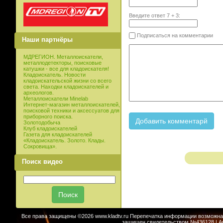
Введите ответ
7
+
3
:
Подписаться на комментарии
Наши партнёры
МДРЕГИОН. Металлоискатели,
металлодетекторы, поисковые
катушки - все для кладоискателя!
Кладоискатель. Новости
кладоискательской жизни со всего
света. Находки кладоискателей и
археологов.
Металлоискатели Minelab
Интернет-магазин металлоискателей,
поисковой техники и аксессуатов для
приборного поиска.
Золотодобыча
Клуб кладоискателей
Газета для кладоискателей
«Кладоискатель. Золото. Клады.
Сокровища».
Поиск видео
Все права защищены ©2026 www.kladtv.ru Перепечатка информации возможна т
защищен свидетельством №436128 | Авт