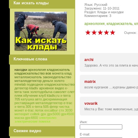
Как искать клады
Язык: Русский
Загружено: 11-10-2011
Раздел: Клады и находки
Комментариев: 3
археология
,
кладоискатель
,
к
Оценок: 
Ключевые слова
archi
Здорово. А что это за плита в нач
находки
археология
кладоискатель
кладоискательство
вов
монета
клад
металлоискатель
законодательство
металлодетектор
деньги
золото
matrix
minelab
подводное кладоискательство
возле курганов ....курганы давно
детектор
kladtv
архивное видео
x-
terra
танк
золотодобыча
самолет
слет
пляж
обучение
клуб
kladtv,ru
x-terra
705
катушка
авто
дискриминация
реставрация
металлодетектор e-trac
vovarik
x-terra 305
x-terra 505
фппр
чистка
Места у Вас тоже живописные, уда
монет
e-trac
лоток
excalibur
стх 3030
метеорит
coiltek
gpx
gpx5000
gpx4500
маска
gpx4800
электролиз
электрические помехи
Имя:
Свежее видео
E-mail: