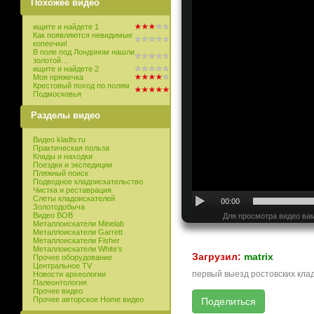
Похожее видео
ищите и найдете 1
Как появляются невидимые
копеечки!
В поле под Лондоном нашли
золотой…
ищите и найдете 2
Моя пряжечка
Крестовый поход по полям
Подмосковья
Разделы видео
Видео kladtv.ru
Практическая польза
Клады и находки
Поездки и экспедиции
Пляжный поиск
Подводное кладоискательство
Чистка и реставрация
Слеты кладоискателей
00:00
Золотодобыча
Видео ВОВ
Для просмотра видео вам
Металлоискатели Minelab
Металлоискатели Garrett
Металлоискатели Fisher
Металлоискатели White’s
Загрузил:
matrix
Прочее оборудование
Центральное TV
первый выезд ростовских кла
Новости археологии
Палеонтология
Прочее видео
Прочее авторское Home видео