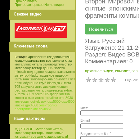
Второй Мировой в
Прочее видео
Прочее авторское Home видео
снятые японским
Свежее видео
фрагменты компью
Язык: Русский
Ключевые слова
Загружено: 21-11-
Раздел: Видео ВО
находки
археология
кладоискатель
Комментариев: 0
кладоискательство
вов
монета
клад
металлоискатель
законодательство
металлодетектор
деньги
золото
архивное видео
,
самолет
,
вов
minelab
подводное кладоискательство
детектор
kladtv
архивное видео
x-
terra
танк
золотодобыча
самолет
слет
Оценок: 
пляж
обучение
клуб
kladtv,ru
x-terra
705
катушка
авто
дискриминация
реставрация
металлодетектор e-trac
x-terra 305
x-terra 505
фппр
чистка
монет
e-trac
лоток
excalibur
стх 3030
метеорит
coiltek
gpx
gpx5000
gpx4500
маска
gpx4800
электролиз
Имя:
электрические помехи
Наши партнёры
E-mail:
МДРЕГИОН. Металлоискатели,
металлодетекторы, поисковые
Введите ответ
8
+
2
:
катушки - все для кладоискателя!