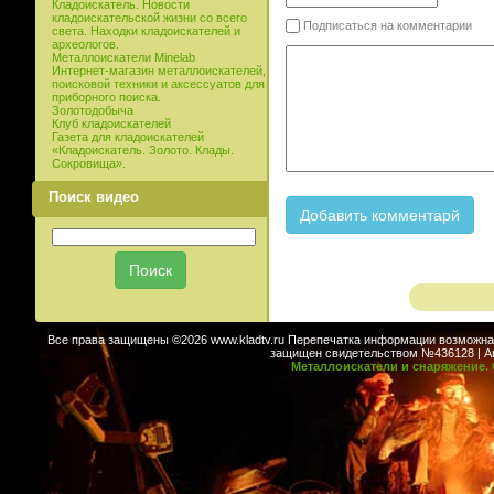
Кладоискатель. Новости
кладоискательской жизни со всего
Подписаться на комментарии
света. Находки кладоискателей и
археологов.
Металлоискатели Minelab
Интернет-магазин металлоискателей,
поисковой техники и аксессуатов для
приборного поиска.
Золотодобыча
Клуб кладоискателей
Газета для кладоискателей
«Кладоискатель. Золото. Клады.
Сокровища».
Поиск видео
Все права защищены ©2026 www.kladtv.ru Перепечатка информации возможна т
защищен свидетельством №436128 | Авт
Металлоискатели и снаряжение. 