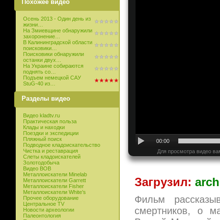
Похожее видео
Осень 2013 - Один день из
жизни…
На Змиевщине обнаружили
захоронение…
В Калининградской области
поисковики…
Поисковики обнаружили
останки двух…
На Украине собираются
поднять со…
Подъем немецкой САУ
StuG-40 из…
Разделы видео
Видео kladtv.ru
Практическая польза
Клады и находки
Поездки и экспедиции
Пляжный поиск
00:00
Подводное кладоискательство
Чистка и реставрация
Для просмотра видео ва
Слеты кладоискателей
Золотодобыча
Видео ВОВ
Металлоискатели Minelab
Загрузил:
arch
Металлоискатели Garrett
Металлоискатели Fisher
Металлоискатели White’s
Фильм рассказы
Прочее оборудование
Центральное TV
смертников, о м
Новости археологии
Палеонтология