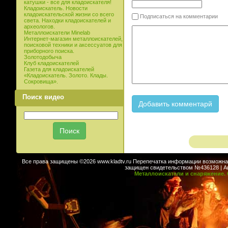
катушки - все для кладоискателя!
Кладоискатель. Новости
кладоискательской жизни со всего
Подписаться на комментарии
света. Находки кладоискателей и
археологов.
Металлоискатели Minelab
Интернет-магазин металлоискателей,
поисковой техники и аксессуатов для
приборного поиска.
Золотодобыча
Клуб кладоискателей
Газета для кладоискателей
«Кладоискатель. Золото. Клады.
Сокровища».
Поиск видео
Все права защищены ©2026 www.kladtv.ru Перепечатка информации возможна т
защищен свидетельством №436128 | Авт
Металлоискатели и снаряжение. 