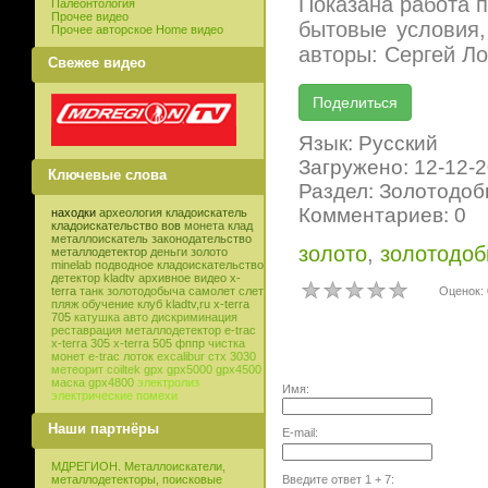
Показана работа 
Палеонтология
Прочее видео
бытовые условия,
Прочее авторское Home видео
авторы: Сергей Л
Свежее видео
Язык: Русский
Загружено: 12-12-
Ключевые слова
Раздел: Золотодо
Комментариев: 0
находки
археология
кладоискатель
кладоискательство
вов
монета
клад
металлоискатель
законодательство
золото
,
золотодоб
металлодетектор
деньги
золото
minelab
подводное кладоискательство
детектор
kladtv
архивное видео
x-
Оценок: 
terra
танк
золотодобыча
самолет
слет
пляж
обучение
клуб
kladtv,ru
x-terra
705
катушка
авто
дискриминация
реставрация
металлодетектор e-trac
x-terra 305
x-terra 505
фппр
чистка
монет
e-trac
лоток
excalibur
стх 3030
метеорит
coiltek
gpx
gpx5000
gpx4500
маска
gpx4800
электролиз
Имя:
электрические помехи
Наши партнёры
E-mail:
МДРЕГИОН. Металлоискатели,
Введите ответ
1
+
7
:
металлодетекторы, поисковые