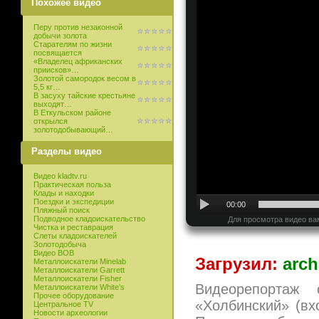
Похожее видео
Перу против незаконной
добычи золота
Старателям по жизни
посвящается
«Владелец африканских
приисков»…
Золотой самородок весом в
5,5 кг…
В засуху тайские крестьяне
выходят…
В Еткульском районе
открылся
золотодобывающий…
Разделы видео
Видео kladtv.ru
Практическая польза
Клады и находки
Поездки и экспедиции
00:00
Пляжный поиск
Подводное кладоискательство
Для просмотра видео ва
Чистка и реставрация
Слеты кладоискателей
Золотодобыча
Видео ВОВ
Загрузил:
arch
Металлоискатели Minelab
Металлоискатели Garrett
Металлоискатели Fisher
Видеорепортаж 
Металлоискатели White’s
Прочее оборудование
«Холбинский» (вхо
Центральное TV
Новости археологии