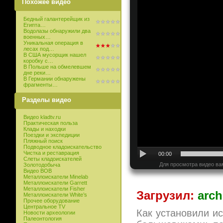
Похожее видео
Бедный галантерейщик из
Египта…
Водолазы обнаружили два
военных…
Уникальная операция в
лесах под…
В США мусорщик нашел
коробку с…
В Польше на обмелевшем
дне реки…
В Германии обнаружены
фрагменты…
Разделы видео
Видео kladtv.ru
Практическая польза
Клады и находки
Поездки и экспедиции
Пляжный поиск
Подводное кладоискательство
Чистка и реставрация
00:00
Слеты кладоискателей
Для просмотра видео ва
Золотодобыча
Видео ВОВ
Металлоискатели Minelab
Металлоискатели Garrett
Металлоискатели Fisher
Загрузил:
arch
Металлоискатели White’s
Прочее оборудование
Центральное TV
Как установили и
Новости археологии
Палеонтология