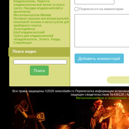
Кладоискатель. Новости
кладоискательской жизни со всего
света. Находки кладоискателей и
Подписаться на комментарии
археологов.
Металлоискатели Minelab
Интернет-магазин металлоискателей,
поисковой техники и аксессуатов для
приборного поиска.
Золотодобыча
Клуб кладоискателей
Газета для кладоискателей
«Кладоискатель. Золото. Клады.
Сокровища».
Поиск видео
Все права защищены ©2026 www.kladtv.ru Перепечатка информации возможна т
защищен свидетельством №436128 | Авт
Металлоискатели и снаряжение. 