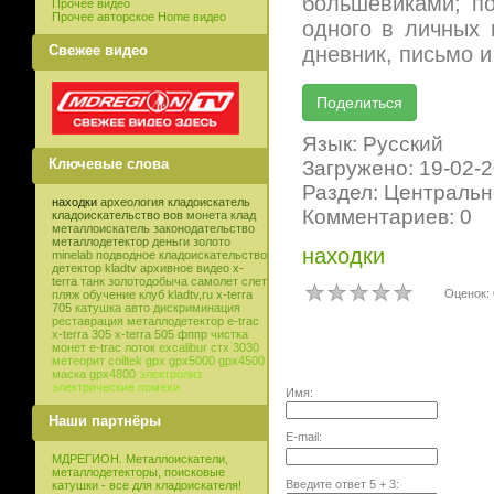
большевиками; по
Прочее видео
Прочее авторское Home видео
одного в личных
Свежее видео
дневник, письмо и
Язык: Русский
Ключевые слова
Загружено: 19-02-
Раздел: Центральн
находки
археология
кладоискатель
Комментариев: 0
кладоискательство
вов
монета
клад
металлоискатель
законодательство
металлодетектор
деньги
золото
находки
minelab
подводное кладоискательство
детектор
kladtv
архивное видео
x-
terra
танк
золотодобыча
самолет
слет
Оценок: 
пляж
обучение
клуб
kladtv,ru
x-terra
705
катушка
авто
дискриминация
реставрация
металлодетектор e-trac
x-terra 305
x-terra 505
фппр
чистка
монет
e-trac
лоток
excalibur
стх 3030
метеорит
coiltek
gpx
gpx5000
gpx4500
маска
gpx4800
электролиз
электрические помехи
Имя:
Наши партнёры
E-mail:
МДРЕГИОН. Металлоискатели,
металлодетекторы, поисковые
Введите ответ
5
+
3
:
катушки - все для кладоискателя!