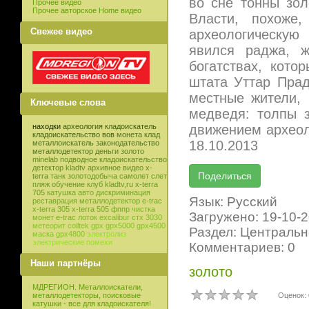
во сне тонны зол
Прочее видео
Прочее авторское Home видео
Власти, похоже
Свежее видео
археологическую
явился раджа, 
богатствах, кото
штата Уттар Прад
местные жители, 
Ключевые слова
медведя: толпы з
движением археол
находки
археология
кладоискатель
кладоискательство
вов
монета
клад
18.10.2013
металлоискатель
законодательство
металлодетектор
деньги
золото
minelab
подводное кладоискательство
детектор
kladtv
архивное видео
x-
terra
танк
золотодобыча
самолет
слет
пляж
обучение
клуб
kladtv,ru
x-terra
705
катушка
авто
дискриминация
Язык: Русский
реставрация
металлодетектор e-trac
x-terra 305
x-terra 505
фппр
чистка
Загружено: 19-10-
монет
e-trac
лоток
excalibur
стх 3030
метеорит
coiltek
gpx
gpx5000
gpx4500
Раздел: Центральн
маска
gpx4800
электролиз
электрические помехи
Комментариев: 0
Наши партнёры
золото
МДРЕГИОН. Металлоискатели,
Оценок: 
металлодетекторы, поисковые
катушки - все для кладоискателя!