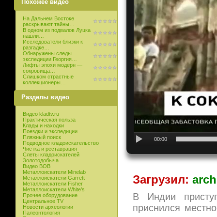
Похожее видео
На Дальнем Востоке
раскрывают тайны…
В одном из подвалов Луцка
нашли…
Исследователи близки к
разгадке…
Обнаружены следы
экспедиции Георгия…
Лифты эпохи модерн —
сокровища…
Слишком страстные
коллекционеры…
Разделы видео
Видео kladtv.ru
Практическая польза
Клады и находки
Поездки и экспедиции
Пляжный поиск
00:00
Подводное кладоискательство
Чистка и реставрация
Слеты кладоискателей
Золотодобыча
Видео ВОВ
Металлоискатели Minelab
Загрузил:
arch
Металлоискатели Garrett
Металлоискатели Fisher
Металлоискатели White’s
В Индии присту
Прочее оборудование
Центральное TV
приснился местно
Новости археологии
Палеонтология