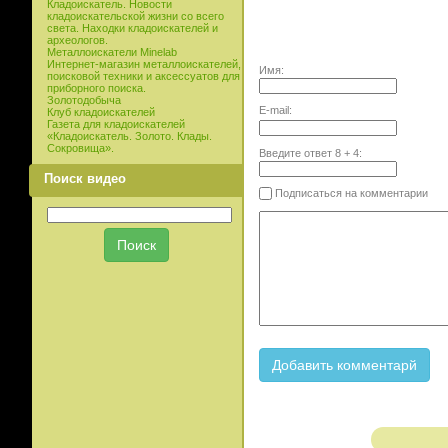
Кладоискатель. Новости
кладоискательской жизни со всего
света. Находки кладоискателей и
археологов.
Металлоискатели Minelab
Интернет-магазин металлоискателей,
Имя:
поисковой техники и аксессуатов для
приборного поиска.
Золотодобыча
E-mail:
Клуб кладоискателей
Газета для кладоискателей
«Кладоискатель. Золото. Клады.
Сокровища».
Введите ответ
8
+
4
:
Поиск видео
Подписаться на комментарии