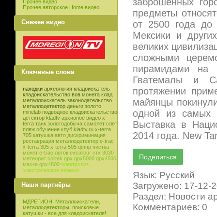
заброшенных горо
Прочее видео
Прочее авторское Home видео
предметы относят
Свежее видео
от 2500 года до
Мексики и други
великих цивилиза
сложными церем
пирамидами на т
Ключевые слова
Гватемалы и С
протяжении прим
находки
археология
кладоискатель
кладоискательство
вов
монета
клад
майянцы покинули
металлоискатель
законодательство
металлодетектор
деньги
золото
одной из самых 
minelab
подводное кладоискательство
детектор
kladtv
архивное видео
x-
Выставка в Наци
terra
танк
золотодобыча
самолет
слет
пляж
обучение
клуб
kladtv,ru
x-terra
2014 года. New Tan
705
катушка
авто
дискриминация
реставрация
металлодетектор e-trac
x-terra 305
x-terra 505
фппр
чистка
монет
e-trac
лоток
excalibur
стх 3030
метеорит
coiltek
gpx
gpx5000
gpx4500
маска
gpx4800
электролиз
электрические помехи
Язык: Русский
Загружено: 17-12-
Наши партнёры
Раздел: Новости а
МДРЕГИОН. Металлоискатели,
Комментариев: 0
металлодетекторы, поисковые
катушки - все для кладоискателя!