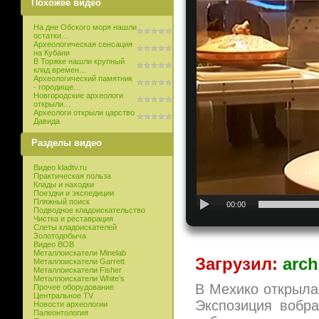
Похожее видео
На дне Обского моря нашли
остатки…
Археологическая сенсация
на Кубани
В Торжке нашли крупный
клад времен…
Археологический памятник
- городище…
Новгородские археологи
открыли…
Археологи открыли царство
Давида
Разделы видео
Видео kladtv.ru
Практическая польза
Клады и находки
Поездки и экспедиции
Пляжный поиск
00:00
Подводное кладоискательство
Чистка и реставрация
Слеты кладоискателей
Золотодобыча
Видео ВОВ
Металлоискатели Minelab
Загрузил:
arch
Металлоискатели Garrett
Металлоискатели Fisher
Металлоискатели White’s
В Мехико открыла
Прочее оборудование
Центральное TV
Экспозиция вобр
Новости археологии
Палеонтология