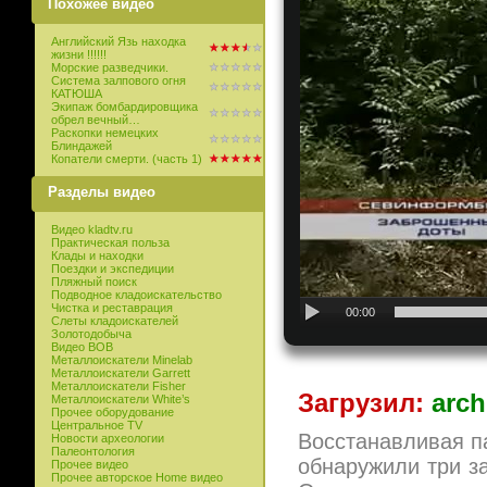
Похожее видео
Английский Язь находка
жизни !!!!!!
Морские разведчики.
Система залпового огня
КАТЮША
Экипаж бомбардировщика
обрел вечный…
Раскопки немецких
Блиндажей
Копатели смерти. (часть 1)
Разделы видео
Видео kladtv.ru
Практическая польза
Клады и находки
Поездки и экспедиции
Пляжный поиск
Подводное кладоискательство
Чистка и реставрация
00:00
Слеты кладоискателей
Золотодобыча
Видео ВОВ
Металлоискатели Minelab
Металлоискатели Garrett
Металлоискатели Fisher
Загрузил:
arch
Металлоискатели White’s
Прочее оборудование
Центральное TV
Восстанавливая п
Новости археологии
Палеонтология
обнаружили три з
Прочее видео
Прочее авторское Home видео