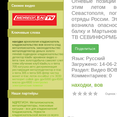
Огневые позиции
Свежее видео
этим летом во
Севастополя, по
отряды России. Эт
возникла опасно
балку и Мартынов 
Ключевые слова
ТВ СЕВИНФОРМБЮ
находки
археология
кладоискатель
кладоискательство
вов
монета
клад
металлоискатель
законодательство
металлодетектор
деньги
золото
minelab
подводное кладоискательство
Язык: Русский
детектор
kladtv
архивное видео
x-
terra
танк
золотодобыча
самолет
слет
Загружено: 14-06-
пляж
обучение
клуб
kladtv,ru
x-terra
705
катушка
авто
дискриминация
Раздел: Видео ВО
реставрация
металлодетектор e-trac
x-terra 305
x-terra 505
фппр
чистка
Комментариев: 0
монет
e-trac
лоток
excalibur
стх 3030
метеорит
coiltek
gpx
gpx5000
gpx4500
маска
gpx4800
электролиз
находки
,
вов
электрические помехи
Наши партнёры
Оценок: 
МДРЕГИОН. Металлоискатели,
металлодетекторы, поисковые
катушки - все для кладоискателя!
Кладоискатель. Новости
кладоискательской жизни со всего