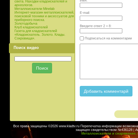
Имя:
света. Находки кладоискателей и
археологов.
Металлоискатели Minelab
Интернет-магазин металлоискателей,
E-mail:
поисковой техники и аксессуатов для
приборного поиска.
Золотодобыча
Введите ответ
2
+
8
:
Клуб кладоискателей
Газета для кладоискателей
«Кладоискатель. Золото. Клады.
Подписаться на комментарии
Сокровища».
Поиск видео
Все права защищены ©2026 www.kladtv.ru Перепечатка информации возможна т
защищен свидетельством №436128 | Авт
Металлоискатели и снаряжение. 