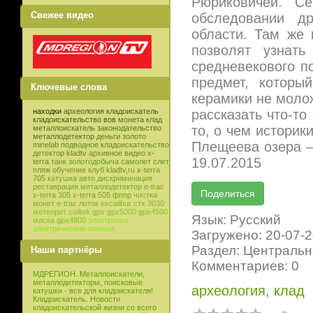
Рюриковичей. С
Свежее видео
обследовании д
области. Там же 
позволят узнат
средневекового п
предмет, которы
Ключевые слова
керамики не молож
рассказать что-то
находки
археология
кладоискатель
кладоискательство
вов
монета
клад
то, о чем историк
металлоискатель
законодательство
металлодетектор
деньги
золото
Плещеева озера 
minelab
подводное кладоискательство
детектор
kladtv
архивное видео
x-
19.07.2015
terra
танк
золотодобыча
самолет
слет
пляж
обучение
клуб
kladtv,ru
x-terra
705
катушка
авто
дискриминация
реставрация
металлодетектор e-trac
x-terra 305
x-terra 505
фппр
чистка
монет
e-trac
лоток
excalibur
стх 3030
метеорит
coiltek
gpx
gpx5000
gpx4500
Язык: Русский
маска
gpx4800
электролиз
электрические помехи
Загружено: 20-07-
Раздел: Центральн
Наши партнёры
Комментариев: 0
МДРЕГИОН. Металлоискатели,
металлодетекторы, поисковые
археология
,
клад
катушки - все для кладоискателя!
Кладоискатель. Новости
кладоискательской жизни со всего