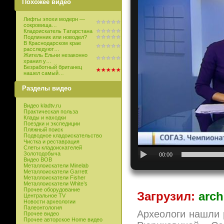
Похожее видео
Лифты эпохи модерн —
сокровища…
Кладоискатель Татарстана
Подлинник или новодел?
В Краснодарском крае
расследуют…
Житель Ельни незаконно
хранил у…
Безработный британец
нашел самый…
Разделы видео
Видео kladtv.ru
Практическая польза
Клады и находки
Поездки и экспедиции
Пляжный поиск
Подводное кладоискательство
Чистка и реставрация
Слеты кладоискателей
Золотодобыча
00:00
Видео ВОВ
Металлоискатели Minelab
Металлоискатели Garrett
Металлоискатели Fisher
Металлоискатели White’s
Прочее оборудование
Загрузил:
arch
Центральное TV
Новости археологии
Палеонтология
Археологи нашли 
Прочее видео
Прочее авторское Home видео