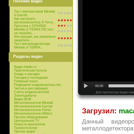
Похожее видео
Тест пинпоинтеров Minelab
и Garrett
Как настроить
металлоискатель X-Terra…
Прогулка с GPX4500
Minelab X-TERRA 705 тест
на чешуйку…
Инструкция, как правильно
закрепить…
Тест металлодетектора
Minelab X-TERRA…
Разделы видео
Видео kladtv.ru
Практическая польза
Клады и находки
Поездки и экспедиции
Пляжный поиск
Подводное кладоискательство
00:00
Чистка и реставрация
Слеты кладоискателей
Для просмотра видео ва
Золотодобыча
Видео ВОВ
Металлоискатели Minelab
Металлоискатели Garrett
Загрузил:
mac
Металлоискатели Fisher
Металлоискатели White’s
Прочее оборудование
Данный видеоро
Центральное TV
Новости археологии
металлодетектора
Палеонтология
Прочее видео