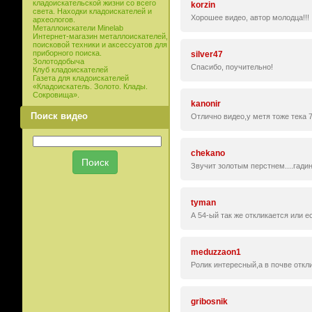
кладоискательской жизни со всего
korzin
света. Находки кладоискателей и
Хорошее видео, автор молодца!!!
археологов.
Металлоискатели Minelab
Интернет-магазин металлоискателей,
поисковой техники и аксессуатов для
приборного поиска.
silver47
Золотодобыча
Спасибо, поучительно!
Клуб кладоискателей
Газета для кладоискателей
«Кладоискатель. Золото. Клады.
Сокровища».
kanonir
Поиск видео
Отлично видео,у метя тоже тека 7
chekano
Звучит золотым перстнем....гадина
tyman
А 54-ый так же откликается или е
meduzzaon1
Ролик интересный,а в почве откл
gribosnik