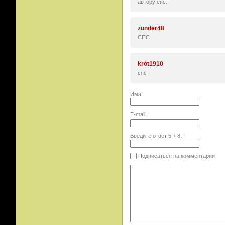
автору спс.
zunder48
СПС
krot1910
спс
Имя:
E-mail:
Введите ответ
5
+
8
:
Подписаться на комментарии