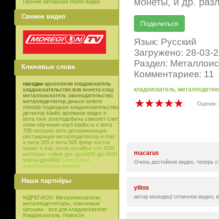
монеты, и др. раз
Прочее авторское Home видео
Свежее видео
Язык: Русский
Загружено: 28-03-
Раздел: Металлоис
Ключевые слова
Комментариев: 11
находки
археология
кладоискатель
кладоискатель
,
металлодетек
кладоискательство
вов
монета
клад
металлоискатель
законодательство
металлодетектор
деньги
золото
Оценок: 
minelab
подводное кладоискательство
детектор
kladtv
архивное видео
x-
terra
танк
золотодобыча
самолет
слет
пляж
обучение
клуб
kladtv,ru
x-terra
705
катушка
авто
дискриминация
реставрация
металлодетектор e-trac
x-terra 305
x-terra 505
фппр
чистка
монет
e-trac
лоток
excalibur
стх 3030
macarus
метеорит
coiltek
gpx
gpx5000
gpx4500
маска
gpx4800
электролиз
Очень достойное видео, теперь ст
электрические помехи
Наши партнёры
ylitos
автор молодец! отличное видео, 
МДРЕГИОН. Металлоискатели,
металлодетекторы, поисковые
катушки - все для кладоискателя!
Кладоискатель. Новости